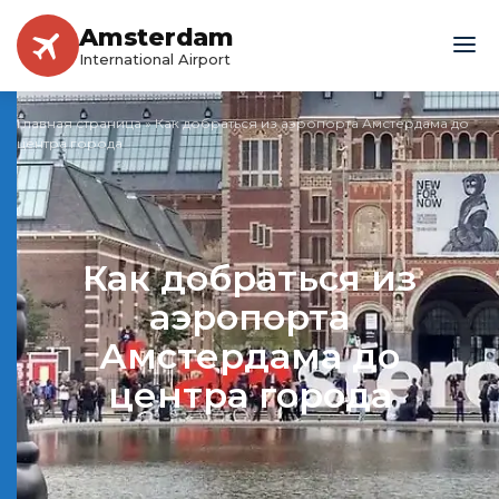
Amsterdam
International Airport
Главная страница
»
Как добраться из аэропорта Амстердама до
центра города
Как добраться из
аэропорта
Амстердама до
центра города