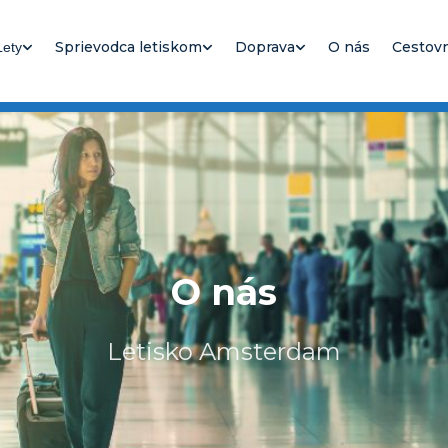
Sprievodca letiskom
Doprava
O nás
Cestovn
Lety
O nás
Letisko Amsterdam