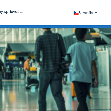
ý sprievodca
Slovenčina