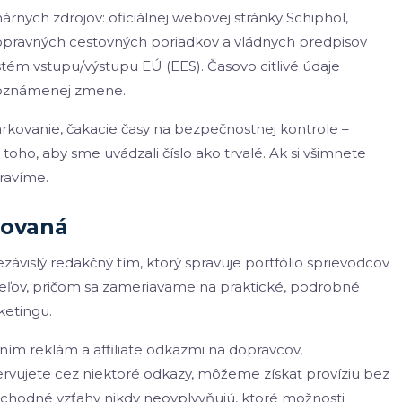
árnych zdrojov: oficiálnej webovej stránky Schiphol,
dopravných cestovných poriadkov a vládnych predpisov
stém vstupu/výstupu EÚ (EES). Časovo citlivé údaje
j oznámenej zmene.
arkovanie, čakacie časy na bezpečnostnej kontrole –
oho, aby sme uvádzali číslo ako trvalé. Ak si všimnete
pravíme.
covaná
vislý redakčný tím, ktorý spravuje portfólio sprievodcov
teľov, pričom sa zameriavame na praktické, podrobné
ketingu.
ním reklám a affiliate odkazmi na dopravcov,
ervujete cez niektoré odkazy, môžeme získať províziu bez
chodné vzťahy nikdy neovplyvňujú, ktoré možnosti