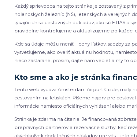
Každý sprievodca na tejto stránke je zostavený z prim
holandských železníc (NS), letenských a verejných 
týkajúcich sa cestovných dokladov, ako sú ETIAS a sy
pravidelne kontrolujeme a aktualizujeme po každe
Kde sa údaje môžu meniť – ceny lístkov, sadzby za p
vysvetľujeme, ako overiť aktuálnu hodnotu, namiesto t
niečo zastarané, prosím, dajte nám vedieť a my to o
Kto sme a ako je stránka finan
Tento web vydáva Amsterdam Airport Guide, malý nezá
cestovaním na letiskách. Píšeme najprv pre cestova
informácie namiesto oficiálnych vyhlásení alebo mar
Stránka je zdarma na čítanie. Je financovaná zobraze
prepravných partnerov a rezervačné služby; keď rez
akýchkoľvek dodatočných nákladov pre vás. Tieto ob