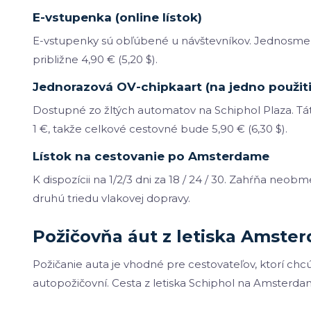
E-vstupenka (online lístok)
E-vstupenky sú obľúbené u návštevníkov. Jednosmern
približne 4,90 € (5,20 $).
Jednorazová OV-chipkaart (na jedno použiti
Dostupné zo žltých automatov na Schiphol Plaza. Tá
1 €, takže celkové cestovné bude 5,90 € (6,30 $).
Lístok na cestovanie po Amsterdame
K dispozícii na 1/2/3 dni za 18 / 24 / 30. Zahŕňa neo
druhú triedu vlakovej dopravy.
Požičovňa áut z letiska Amste
Požičanie auta je vhodné pre cestovateľov, ktorí chcú
autopožičovní. Cesta z letiska Schiphol na Amsterdam