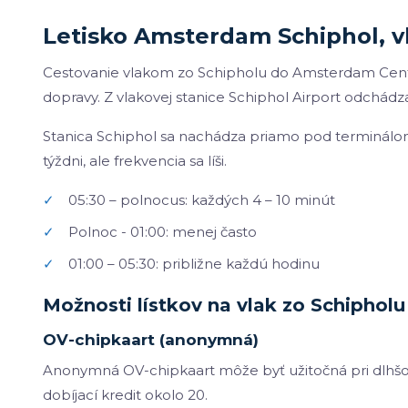
Letisko Amsterdam Schiphol, v
Cestovanie vlakom zo Schipholu do Amsterdam Centra
dopravy. Z vlakovej stanice Schiphol Airport odchádzajú
Stanica Schiphol sa nachádza priamo pod terminálom
týždni, ale frekvencia sa líši.
✓
05:30 – polnocus: každých 4 – 10 minút
✓
Polnoc - 01:00: menej často
✓
01:00 – 05:30: približne každú hodinu
Možnosti lístkov na vlak zo Schipho
OV-chipkaart (anonymná)
Anonymná OV-chipkaart môže byť užitočná pri dlhšom
dobíjací kredit okolo 20.