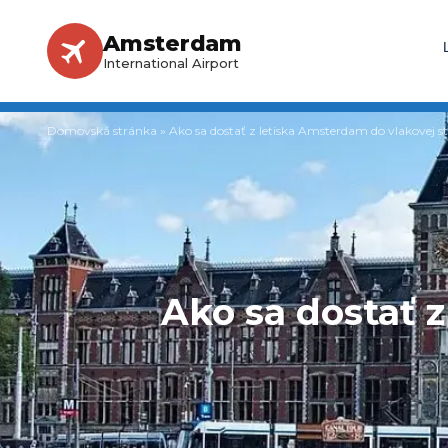
Amsterdam
International Airport
Domovská stránka
»
Ako sa dostať z letiska Amsterdam do vlakovej s
Ako sa dostať 