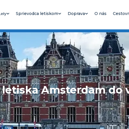
Sprievodca letiskom
Doprava
O nás
Cestovn
Lety
tanice
z letiska Amsterdam do v