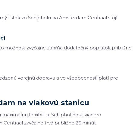
ý lístok zo Schipholu na Amsterdam Centraal stojí
e)
to možnosť zvyčajne zahŕňa dodatočný poplatok približne
bmedzenú verejnú dopravu a vo všeobecnosti platí pre
rdam na vlakovú stanicu
 maximálnu flexibilitu. Schiphol hostí viacero
 Centraal zvyčajne trvá približne 26 minút.