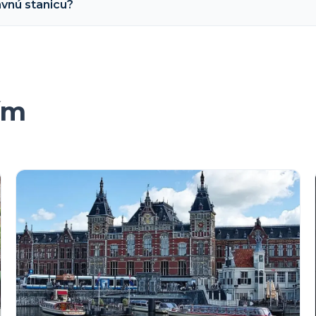
avnú stanicu?
ím