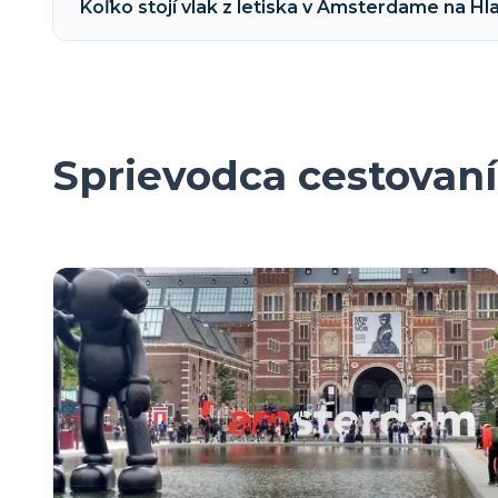
Koľko stojí vlak z letiska v Amsterdame na Hl
Sprievodca cestovan