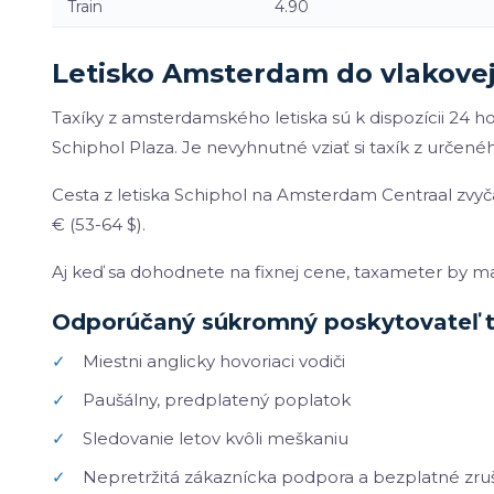
Train
4.90
Letisko Amsterdam do vlakovej
Taxíky z amsterdamského letiska sú k dispozícii 24 ho
Schiphol Plaza. Je nevyhnutné vziať si taxík z určené
Cesta z letiska Schiphol na Amsterdam Centraal zvyč
€ (53-64 $).
Aj keď sa dohodnete na fixnej cene, taxameter by mal
Odporúčaný súkromný poskytovateľ t
✓
Miestni anglicky hovoriaci vodiči
✓
Paušálny, predplatený poplatok
✓
Sledovanie letov kvôli meškaniu
✓
Nepretržitá zákaznícka podpora a bezplatné zru