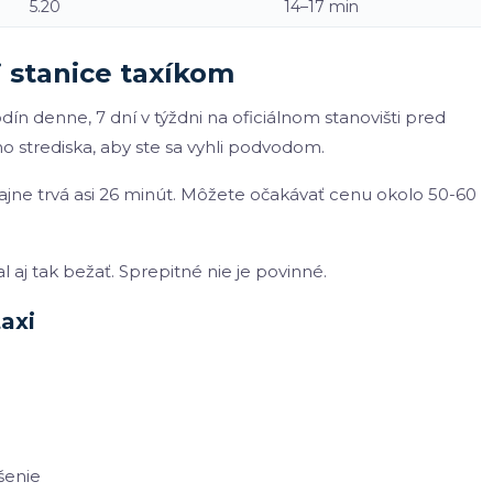
5.20
14–17 min
 stanice taxíkom
dín denne, 7 dní v týždni na oficiálnom stanovišti pred
ho strediska, aby ste sa vyhli podvodom.
ajne trvá asi 26 minút. Môžete očakávať cenu okolo 50-60
 aj tak bežať. Sprepitné nie je povinné.
axi
šenie