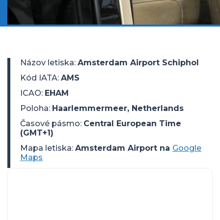
Názov letiska
:
Amsterdam Airport Schiphol
Kód IATA
:
AMS
ICAO
:
EHAM
Poloha
:
Haarlemmermeer, Netherlands
Časové pásmo
:
Central European Time
(GMT+1)
Mapa letiska:
Amsterdam Airport na
Google
Maps