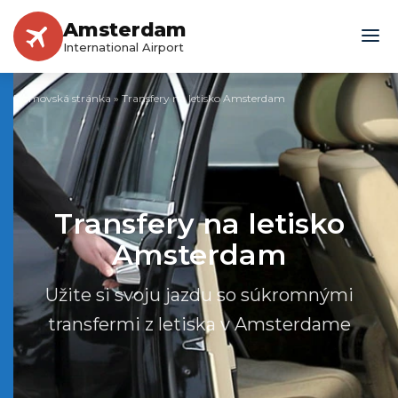
Amsterdam
International Airport
Domovská stránka
»
Transfery na letisko Amsterdam
Transfery na letisko
Amsterdam
Užite si svoju jazdu so súkromnými
transfermi z letiska v Amsterdame