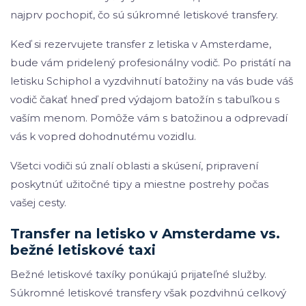
najprv pochopiť, čo sú súkromné letiskové transfery.
Keď si rezervujete transfer z letiska v Amsterdame,
bude vám pridelený profesionálny vodič. Po pristátí na
letisku Schiphol a vyzdvihnutí batožiny na vás bude váš
vodič čakať hneď pred výdajom batožín s tabuľkou s
vaším menom. Pomôže vám s batožinou a odprevadí
vás k vopred dohodnutému vozidlu.
Všetci vodiči sú znalí oblasti a skúsení, pripravení
poskytnúť užitočné tipy a miestne postrehy počas
vašej cesty.
Transfer na letisko v Amsterdame vs.
bežné letiskové taxi
Bežné letiskové taxíky ponúkajú prijateľné služby.
Súkromné letiskové transfery však pozdvihnú celkový