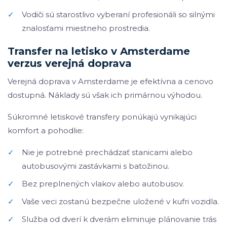
✓
Vodiči sú starostlivo vyberaní profesionáli so silnými
znalosťami miestneho prostredia.
Transfer na letisko v Amsterdame
verzus verejná doprava
Verejná doprava v Amsterdame je efektívna a cenovo
dostupná. Náklady sú však ich primárnou výhodou.
Súkromné letiskové transfery ponúkajú vynikajúci
komfort a pohodlie:
✓
Nie je potrebné prechádzať stanicami alebo
autobusovými zastávkami s batožinou.
✓
Bez preplnených vlakov alebo autobusov.
✓
Vaše veci zostanú bezpečne uložené v kufri vozidla.
✓
Služba od dverí k dverám eliminuje plánovanie trás