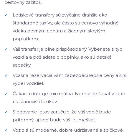
cestovný zážitok.
✓
Letiskové transfery sú zvyčajne drahšie ako
štandardné taxíky, ale často sú cenovo výhodné
vďaka pevným cenám a žiadnym skrytým
poplatkom.
✓
Váš transfer je plne prispôsobený. Vyberiete si typ
vozidla a požiadate o doplnky, ako sú detské
sedačky.
✓
Včasná rezervácia vám zabezpečí lepšie ceny a širší
výber vozidiel.
✓
Čakacia doba je minimálna. Nemusíte čakať v rade
na stanovišti taxíkov.
✓
Sledovanie letov zaručuje, že váš vodič bude
prítomný, aj keď bude váš let meškať.
✓
Vozidlá sú moderné, dobre udržiavané a špičkové.