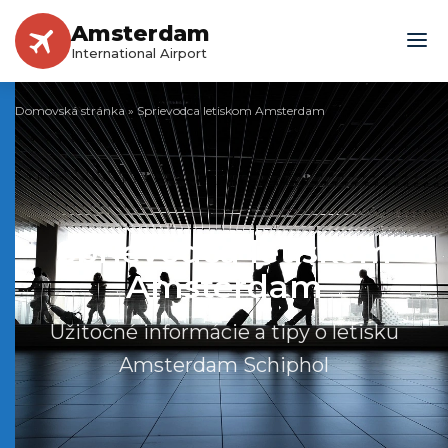
Amsterdam
International Airport
Domovská stránka
»
Sprievodca letiskom Amsterdam
Sprievodca letiskom
Amsterdam
Užitočné informácie a tipy o letisku
Amsterdam Schiphol