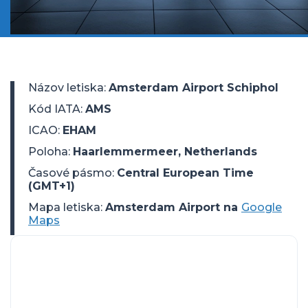
Názov letiska
:
Amsterdam Airport Schiphol
Kód IATA
:
AMS
ICAO
:
EHAM
Poloha
:
Haarlemmermeer, Netherlands
Časové pásmo
:
Central European Time
(GMT+1)
Mapa letiska:
Amsterdam Airport na
Google
Maps