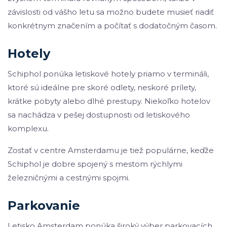
závislosti od vášho letu sa možno budete musieť riadiť
konkrétnym značením a počítať s dodatočným časom.
Hotely
Schiphol ponúka letiskové hotely priamo v termináli,
ktoré sú ideálne pre skoré odlety, neskoré prílety,
krátke pobyty alebo dlhé prestupy. Niekoľko hotelov
sa nachádza v pešej dostupnosti od letiskového
komplexu.
Zostať v centre Amsterdamu je tiež populárne, keďže
Schiphol je dobre spojený s mestom rýchlymi
železničnými a cestnými spojmi.
Parkovanie
Letisko Amsterdam ponúka široký výber parkovacích