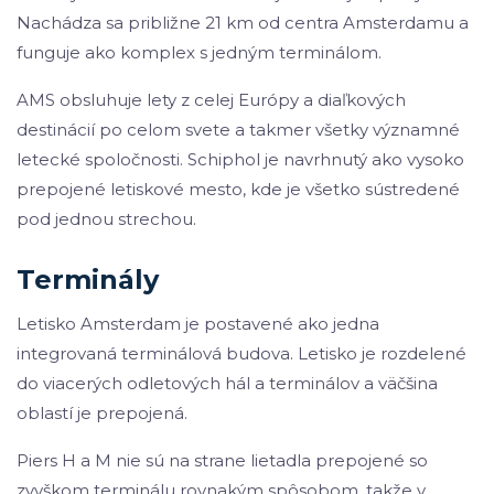
Nachádza sa približne 21 km od centra Amsterdamu a
funguje ako komplex s jedným terminálom.
AMS obsluhuje lety z celej Európy a diaľkových
destinácií po celom svete a takmer všetky významné
letecké spoločnosti. Schiphol je navrhnutý ako vysoko
prepojené letiskové mesto, kde je všetko sústredené
pod jednou strechou.
Terminály
Letisko Amsterdam je postavené ako jedna
integrovaná terminálová budova. Letisko je rozdelené
do viacerých odletových hál a terminálov a väčšina
oblastí je prepojená.
Piers H a M nie sú na strane lietadla prepojené so
zvyškom terminálu rovnakým spôsobom, takže v