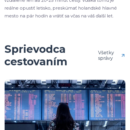
vzdialené len asi 20-25 minút cesty. Vďaka tomu je
reálne opustiť letisko, preskúmať holandské hlavné
mesto na pár hodín a vrátiť sa včas na váš ďalší let.
Sprievodca
Všetky
cestovaním
správy