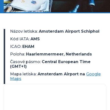
Názov letiska
:
Amsterdam Airport Schiphol
Kód IATA
:
AMS
ICAO
:
EHAM
Poloha
:
Haarlemmermeer, Netherlands
Časové pásmo
:
Central European Time
(GMT+1)
Mapa letiska:
Amsterdam Airport na
Google
Maps