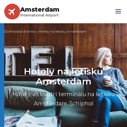
Amsterdam
International Airport
Domovská stránka
»
Hotely na letisku Amsterdam
Hotely na letisku
Amsterdam
Hotely vo vnútri terminálu na letisku
Amsterdam Schiphol