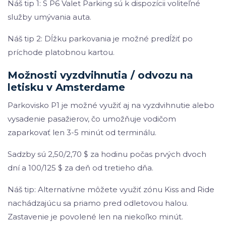
Náš tip 1: S P6 Valet Parking sú k dispozícii voliteľné
služby umývania auta.
Náš tip 2: Dĺžku parkovania je možné predĺžiť po
príchode platobnou kartou.
Možnosti vyzdvihnutia / odvozu na
letisku v Amsterdame
Parkovisko P1 je možné využiť aj na vyzdvihnutie alebo
vysadenie pasažierov, čo umožňuje vodičom
zaparkovať len 3-5 minút od terminálu.
Sadzby sú 2,50/2,70 $ za hodinu počas prvých dvoch
dní a 100/125 $ za deň od tretieho dňa.
Náš tip: Alternatívne môžete využiť zónu Kiss and Ride
nachádzajúcu sa priamo pred odletovou halou.
Zastavenie je povolené len na niekoľko minút.