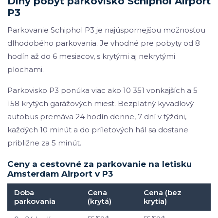
Dlhý pobyt parkovisko Schiphol Airport
P3
Parkovanie Schiphol P3 je najúspornejšou možnosťou
dlhodobého parkovania. Je vhodné pre pobyty od 8
hodín až do 6 mesiacov, s krytými aj nekrytými
plochami.
Parkovisko P3 ponúka viac ako 10 351 vonkajších a 5
158 krytých garážových miest. Bezplatný kyvadlový
autobus premáva 24 hodín denne, 7 dní v týždni,
každých 10 minút a do príletových hál sa dostane
približne za 5 minút.
Ceny a cestovné za parkovanie na letisku
Amsterdam Airport v P3
Doba
Cena
Cena (bez
parkovania
(krytá)
krytia)