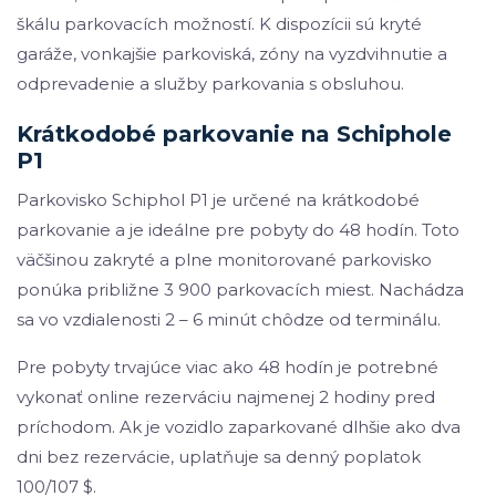
škálu parkovacích možností. K dispozícii sú kryté
garáže, vonkajšie parkoviská, zóny na vyzdvihnutie a
odprevadenie a služby parkovania s obsluhou.
Krátkodobé parkovanie na Schiphole
P1
Parkovisko Schiphol P1 je určené na krátkodobé
parkovanie a je ideálne pre pobyty do 48 hodín. Toto
väčšinou zakryté a plne monitorované parkovisko
ponúka približne 3 900 parkovacích miest. Nachádza
sa vo vzdialenosti 2 – 6 minút chôdze od terminálu.
Pre pobyty trvajúce viac ako 48 hodín je potrebné
vykonať online rezerváciu najmenej 2 hodiny pred
príchodom. Ak je vozidlo zaparkované dlhšie ako dva
dni bez rezervácie, uplatňuje sa denný poplatok
100/107 $.