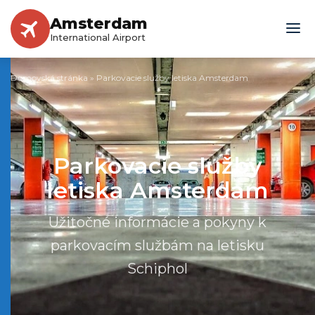
Amsterdam
International Airport
Domovská stránka
»
Parkovacie služby letiska Amsterdam
Parkovacie služby
letiska Amsterdam
Užitočné informácie a pokyny k
parkovacím službám na letisku
Schiphol