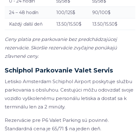
0 - 24 hodín
55/58$
55/58$
24 – 48 hodín
100/125$
90/100$
Každý ďalší deň
13.50/15.50$
13.50/15.50$
Ceny platia pre parkovanie bez predchádzajúcej
rezervácie. Skoršie rezervácie zvyčajne ponúkajú
zľavnené ceny.
Schiphol Parkovanie Valet Servis
Letisko Amsterdam Schiphol Airport poskytuje službu
parkovania s obsluhou. Cestujúci môžu odovzdať svoje
vozidlo vyškolenému personálu letiska a dostať sa k
terminálu len za 2 minúty.
Rezervácie pre P6 Valet Parking sú povinné.
Štandardná cena je 65/71 $ na jeden deň.