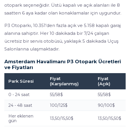
otopark seçeneğidir. Üstü kapalı ve açık alanları ile 8
saatten 6 aya kadar olan konaklamalar için uygundur.
P3 Otoparkı, 10.351'den fazla açık ve 5.158 kapalı garaj
alanına sahiptir. Her 10 dakikada bir 7/24 çalışan
ücretsiz bir servis otobüsü, yaklaşık 5 dakikada Uçuş
Salonlarına ulaşmaktadır.
Amsterdam Havalimanı P3 Otopark Ücretleri
ve Fiyatları
Fiyat
Fiyat
Park Süresi
(Karşılanmış)
(Açık)
0 - 24 saat
55/58$
55/58$
24 - 48 saat
100/125$
90/100$
Her eklenen
13,50/15,50$
13,50/15,50$
gün