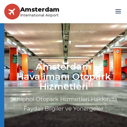
Amsterdam
International Airport
Ana Sayfa
»
Amsterdam Havalimanı Otopark Hizmetleri
Amsterdam
Havalimanı Otopark
Hizmetleri
Schiphol Otopark Hizmetleri Hakkında
Faydalı Bilgiler ve Yönergeler