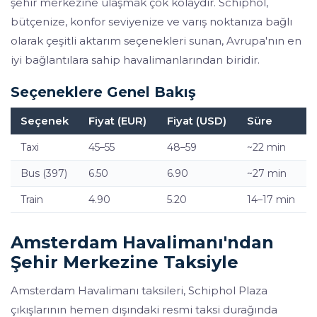
şehir merkezine ulaşmak çok kolaydır. Schiphol,
bütçenize, konfor seviyenize ve varış noktanıza bağlı
olarak çeşitli aktarım seçenekleri sunan, Avrupa'nın en
iyi bağlantılara sahip havalimanlarından biridir.
Seçeneklere Genel Bakış
Seçenek
Fiyat (EUR)
Fiyat (USD)
Süre
Taxi
45–55
48–59
~22 min
Bus (397)
6.50
6.90
~27 min
Train
4.90
5.20
14–17 min
Amsterdam Havalimanı'ndan
Şehir Merkezine Taksiyle
Amsterdam Havalimanı taksileri, Schiphol Plaza
çıkışlarının hemen dışındaki resmi taksi durağında