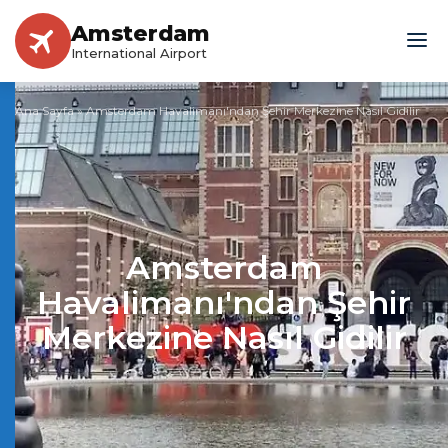
Amsterdam
International Airport
Ana Sayfa
»
Amsterdam Havalimanı'ndan Şehir Merkezine Nasıl Gidilir
Amsterdam
Havalimanı'ndan Şehir
Merkezine Nasıl Gidilir