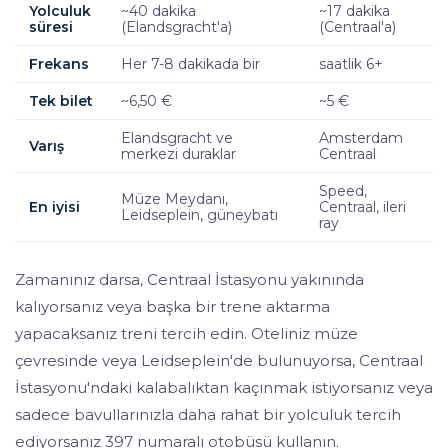
Yolculuk
~40 dakika
~17 dakika
süresi
(Elandsgracht'a)
(Centraal'a)
Frekans
Her 7-8 dakikada bir
saatlik 6+
Tek bilet
~6,50 €
~5 €
Elandsgracht ve
Amsterdam
Varış
merkezi duraklar
Centraal
Speed,
Müze Meydanı,
En iyisi
Centraal, ileri
Leidseplein, güneybatı
ray
Zamanınız darsa, Centraal İstasyonu yakınında
kalıyorsanız veya başka bir trene aktarma
yapacaksanız treni tercih edin. Oteliniz müze
çevresinde veya Leidseplein'de bulunuyorsa, Centraal
İstasyonu'ndaki kalabalıktan kaçınmak istiyorsanız veya
sadece bavullarınızla daha rahat bir yolculuk tercih
ediyorsanız 397 numaralı otobüsü kullanın.