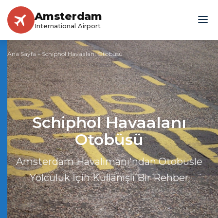
Amsterdam
International Airport
Ana Sayfa
»
Schiphol Havaalanı Otobüsü
Schiphol Havaalanı
Otobüsü
Amsterdam Havalimanı'ndan Otobüsle
Yolculuk İçin Kullanışlı Bir Rehber