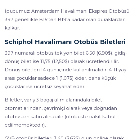
İpucumuz: Amsterdam Havalimanı Ekspres Otobüsü
397 genellikle B15'ten B19'a kadar olan duraklardan
kalkar.
Schiphol Havalimanı Otobüs Biletleri
397 numaralı otobüs tek yön bilet 6,50 (6,90$), gidiş-
dönüş bilet ise 11,75 (12,50$) olarak ücretlendirilir.
Dönüş biletleri 14 gün içinde kullanılmalıdır. 4-11 yaş
arası çocuklar sadece 1 (1,07$) öder, daha küçük
çocuklar ise ücretsiz seyahat eder.
Biletler, varış 3 bagaj alım alanındaki bilet
otomatlarından, çevrimiçi olarak veya doğrudan
otobüsten satın alınabilir (otobüste nakit kabul
edilmemektedir).
GVB otobüs biletleri 3,40 (3,62$) olup online olarak,