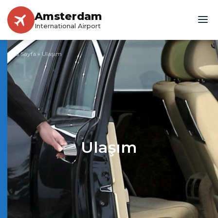
Amsterdam
International Airport
Ana Sayfa
»
Ulaşım
Ulaşım