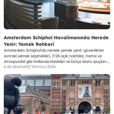
Amsterdam Schiphol Havalimanında Nerede
Yenir: Yemek Rehberi
Amsterdam Schiphol'da nerede yemek yenir: güvenlikten
sonraki yemek seçenekleri, 7/24 açık noktalar, hamsi ve
stroopwafel gibi Hollanda klasikleri ve bütçe dostu ipuçları.
6 dk okuma
22 Temmuz 2026
Temmuz 2026'da kontrol edildi.