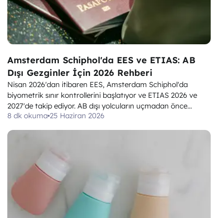
Amsterdam Schiphol'da EES ve ETIAS: AB
Dışı Gezginler İçin 2026 Rehberi
Nisan 2026'dan itibaren EES, Amsterdam Schiphol'da
biyometrik sınır kontrollerini başlatıyor ve ETIAS 2026 ve
2027'de takip ediyor. AB dışı yolcuların uçmadan önce
8 dk okuma
25 Haziran 2026
bilmeleri ve yapmaları gerekenler işte burada.