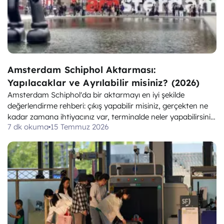
Amsterdam Schiphol Aktarması:
Yapılacaklar ve Ayrılabilir misiniz? (2026)
Amsterdam Schiphol'da bir aktarmayı en iyi şekilde
değerlendirme rehberi: çıkış yapabilir misiniz, gerçekten ne
kadar zamana ihtiyacınız var, terminalde neler yapabilirsiniz,
7 dk okuma
15 Temmuz 2026
aktarma süresine göre şehre hızlı geziler ve bagajınızı nereye
saklayabilirsiniz.