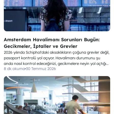
Amsterdam Havalimanı Sorunları Bugün:
Gecikmeler, İptaller ve Grevler
2026 yılında Schiphol'daki aksaklıkların çoğuna grevler değil,
pasaport kontrolü yol açıyor. Havalimanı durumunu şu
anda nasıl kontrol edeceğinizi, gecikmelere neyin yol açtığını
8 dk okuma
30 Temmuz 2026
ve bir uçuşun iptal edilmesi durumunda EC 261/2004'ün size
ne borçlu olduğunu öğrenin.