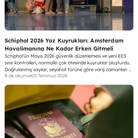
Schiphol 2026 Yaz Kuyrukları: Amsterdam
Havalimanına Ne Kadar Erken Gitmeli
Schiphol'ün Mayıs 2026 güvenlik düzenlemesi ve yeni EES
sınır kontrolleri, normalin çok ötesinde kuyruklar oluşturdu.
Doğrulanmış sayılar, seyahat türüne göre varış zamanları ve
8 dk okuma
03 Temmuz 2026
AB261'in neleri kapsayıp neleri kapsamadığı.