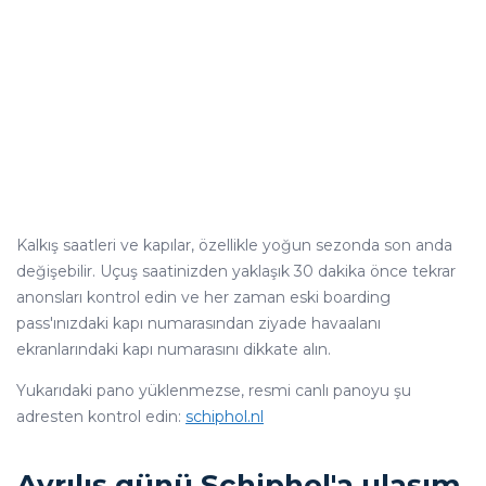
Kalkış saatleri ve kapılar, özellikle yoğun sezonda son anda
değişebilir. Uçuş saatinizden yaklaşık 30 dakika önce tekrar
anonsları kontrol edin ve her zaman eski boarding
pass'ınızdaki kapı numarasından ziyade havaalanı
ekranlarındaki kapı numarasını dikkate alın.
Yukarıdaki pano yüklenmezse, resmi canlı panoyu şu
adresten kontrol edin:
schiphol.nl
Ayrılış günü Schiphol'a ulaşım