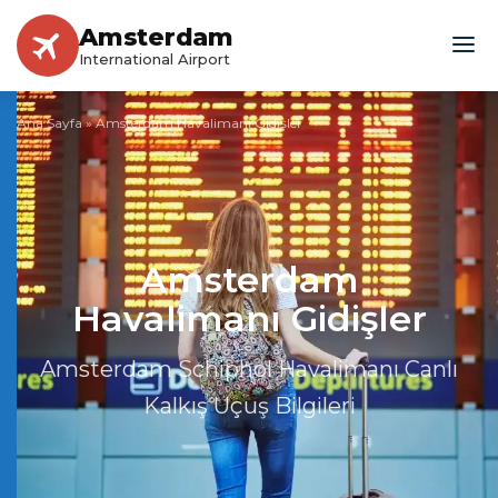
Amsterdam
International Airport
Ana Sayfa
»
Amsterdam Havalimanı Gidişler
Amsterdam
Havalimanı Gidişler
Amsterdam Schiphol Havalimanı Canlı
Kalkış Uçuş Bilgileri