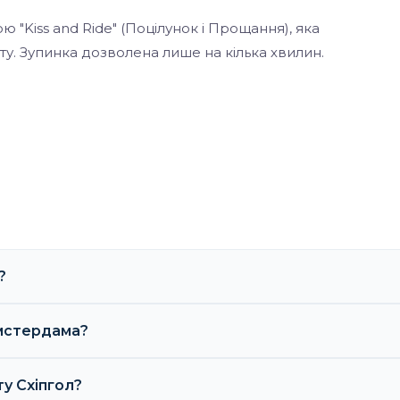
"Kiss and Ride" (Поцілунок і Прощання), яка
. Зупинка дозволена лише на кілька хвилин.
?
Амстердама?
у Схіпгол?