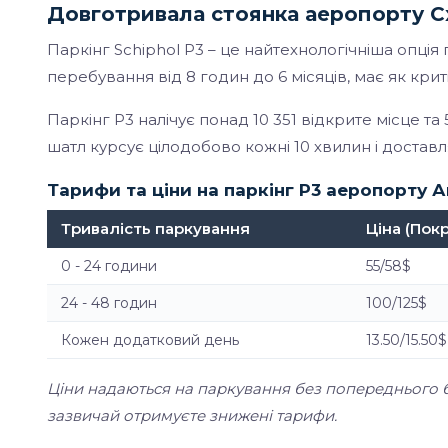
Довготривала стоянка аеропорту С
Паркінг Schiphol P3 – це найтехнологічніша опція
перебування від 8 годин до 6 місяців, має як криті, 
Паркінг P3 налічує понад 10 351 відкрите місце та
шатл курсує цілодобово кожні 10 хвилин і доставл
Тарифи та ціни на паркінг P3 аеропорту
Тривалість паркування
Ціна (Пок
0 - 24 години
55/58$
24 - 48 годин
100/125$
Кожен додатковий день
13.50/15.50$
Ціни надаються на паркування без попереднього 
зазвичай отримуєте знижені тарифи.