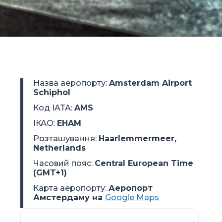
Назва аеропорту
:
Amsterdam Airport
Schiphol
Код IATA
:
AMS
ІКАО
:
EHAM
Розташування
:
Haarlemmermeer,
Netherlands
Часовий пояс
:
Central European Time
(GMT+1)
Карта аеропорту:
Аеропорт
Амстердаму на
Google Maps