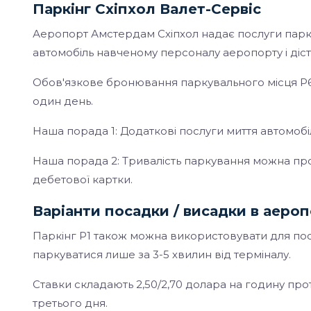
Паркінг Схіпхол Валет-Сервіс
Аеропорт Амстердам Схіпхол надає послуги парк
автомобіль навченому персоналу аеропорту і діст
Обов'язкове бронювання паркувального місця P6 Va
один день.
Наша порада 1: Додаткові послуги миття автомобіля
Наша порада 2: Тривалість паркування можна пр
дебетової картки.
Варіанти посадки / висадки в аеро
Паркінг P1 також можна використовувати для по
паркуватися лише за 3-5 хвилин від терміналу.
Ставки складають 2,50/2,70 долара на годину прот
третього дня.