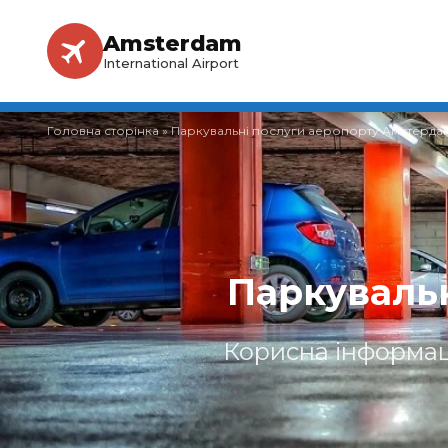
Amsterdam
International Airport
Головна сторінка
»
Паркувальні послуги аеропорту Амстерда
Паркуваль
Корисна інформац