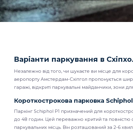
Варіанти паркування в Схіпхо
Незалежно від того, чи шукаєте ви місце для кор
аеропорту Амстердам-Схіпгол пропонується широ
гаражі, відкриті паркувальні майданчики, зони для
Короткострокова парковка Schiphol
Паркінг Schiphol P1 призначений для короткостро
до 48 годин. Цей переважно критий та повністю
паркувальних місць. Він розташований за 2-6 хвил