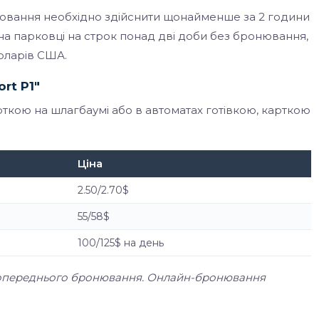
ювання необхідно здійснити щонайменше за 2 години
на парковці на строк понад дві доби без бронювання,
доларів США.
rt P1"
ткою на шлагбаумі або в автоматах готівкою, карткою
Ціна
2.50/2.70$
55/58$
100/125$ на день
 попереднього бронювання. Онлайн-бронювання