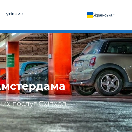
утівник
Українська
Амстердама
их послуг Схіпхол