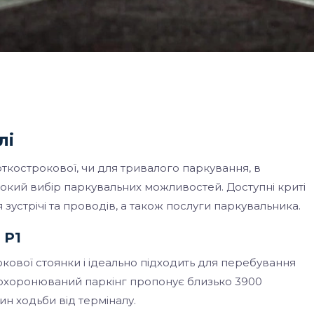
лі
откострокової, чи для тривалого паркування, в
кий вибір паркувальних можливостей. Доступні криті
 зустрічі та проводів, а також послуги паркувальника.
 P1
кової стоянки і ідеально підходить для перебування
 охоронюваний паркінг пропонує близько 3900
ин ходьби від терміналу.