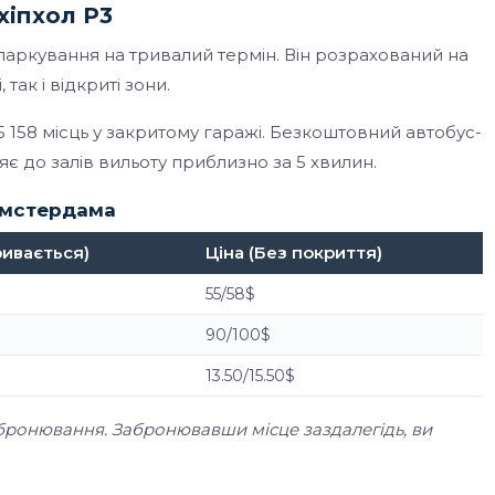
хіпхол P3
 паркування на тривалий термін. Він розрахований на
так і відкриті зони.
 5 158 місць у закритому гаражі. Безкоштовний автобус-
яє до залів вильоту приблизно за 5 хвилин.
 Амстердама
ривається)
Ціна (Без покриття)
55/58$
90/100$
13.50/15.50$
бронювання. Забронювавши місце заздалегідь, ви