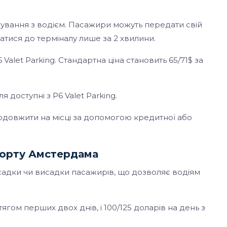
ування з водієм. Пасажири можуть передати свій
атися до терміналу лише за 2 хвилини.
let Parking. Стандартна ціна становить 65/71$ за
 доступні з P6 Valet Parking.
одовжити на місці за допомогою кредитної або
порту Амстердама
садки чи висадки пасажирів, що дозволяє водіям
ягом перших двох днів, і 100/125 доларів на день з