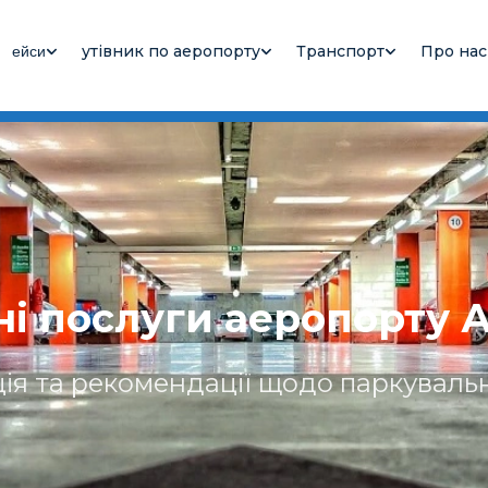
утівник по аеропорту
Транспорт
Про нас
ейси
ма
ні послуги аеропорту 
ія та рекомендації щодо паркувальн