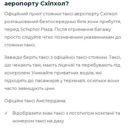
аеропорту Схіпхол?
Офіційний пункт стоянки таксі аеропорту Схіпхол
розташований безпосередньо біля зони прибуття,
перед Schiphol Plaza. Після отримання багажу
просто слідуйте чітко позначеним указамникам до
стоянки таксі.
Завжди беріть таксі з офіційної таксі-стоянки. Таксі,
що чекають там, мають ліцензії та перебувають під
контролем. Уникайте приватних водіїв, які
підходять до пасажирів у терміналі, оскільки вони
часто завищують ціни.
Офіційні таксі Амстердама:
✓
Відобразити знак таксі з логотипом компанії та
номером таксі на даху