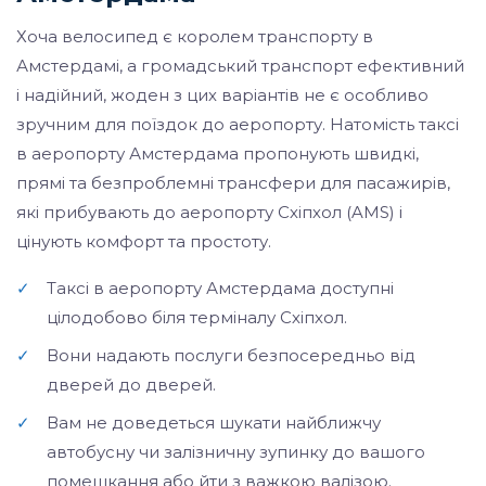
Хоча велосипед є королем транспорту в
Амстердамі, а громадський транспорт ефективний
і надійний, жоден з цих варіантів не є особливо
зручним для поїздок до аеропорту. Натомість таксі
в аеропорту Амстердама пропонують швидкі,
прямі та безпроблемні трансфери для пасажирів,
які прибувають до аеропорту Схіпхол (AMS) і
цінують комфорт та простоту.
✓
Таксі в аеропорту Амстердама доступні
цілодобово біля терміналу Схіпхол.
✓
Вони надають послуги безпосередньо від
дверей до дверей.
✓
Вам не доведеться шукати найближчу
автобусну чи залізничну зупинку до вашого
помешкання або йти з важкою валізою.