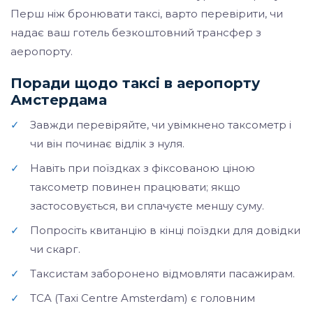
Перш ніж бронювати таксі, варто перевірити, чи
надає ваш готель безкоштовний трансфер з
аеропорту.
Поради щодо таксі в аеропорту
Амстердама
✓
Завжди перевіряйте, чи увімкнено таксометр і
чи він починає відлік з нуля.
✓
Навіть при поїздках з фіксованою ціною
таксометр повинен працювати; якщо
застосовується, ви сплачуєте меншу суму.
✓
Попросіть квитанцію в кінці поїздки для довідки
чи скарг.
✓
Таксистам заборонено відмовляти пасажирам.
✓
TCA (Taxi Centre Amsterdam) є головним