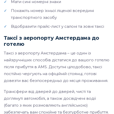
✓
Мати сині номерні знаки
✓
Покажіть номер їхньої ліцензії всередині
транспортного засобу
✓
Відобразити прайс-лист у салоні та зовні таксі
Таксі з аеропорту Амстердама до
готелю
Таксі з аеропорту Амстердама – це один із
найзручніших способів дістатися до вашого готелю
після прибуття в AMS. Доступні цілодобово, таксі
постійно чергують на офіційній стоянці, готові
довезти вас безпосередньо до місця проживання.
Трансфери від дверей до дверей, чисті та
доглянуті автомобілі, а також досвідчені водії
(багато з яких розмовляють англійською)
забезпечать вам спокійне та безтурботне прибуття.