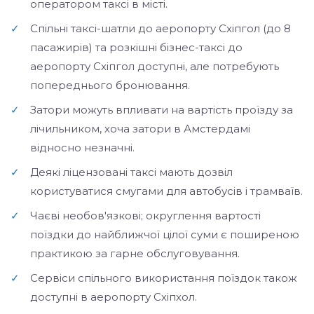
оператором таксі в місті.
✓
Спільні таксі-шатли до аеропорту Схіпгол (до 8
пасажирів) та розкішні бізнес-таксі до
аеропорту Схіпгол доступні, але потребують
попереднього бронювання.
✓
Затори можуть впливати на вартість проїзду за
лічильником, хоча затори в Амстердамі
відносно незначні.
✓
Деякі ліцензовані таксі мають дозвіл
користуватися смугами для автобусів і трамваїв.
✓
Чаєві необов'язкові; округлення вартості
поїздки до найближчої цілої суми є поширеною
практикою за гарне обслуговування.
✓
Сервіси спільного використання поїздок також
доступні в аеропорту Схіпхол.