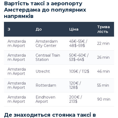
Вартість таксі з аеропорту
Амстердама до популярних
напрямків
Трива
З
До
Ціна
лість
Amsterda
Amsterdam
45€–55€ /
22 min
m Airport
City Center
48$–59$
Amsterda
Centraal Train
50€–60€ /
26 min
m Airport
Station
53$–64$
Amsterda
Utrecht
105€ / 112$
46 min
m Airport
Amsterda
120€ /
Rotterdam
55 min
m Airport
128$
Amsterda
Eindhoven
200€ /
90 min
m Airport
Airport
213$
Де знаходиться стоянка таксі в