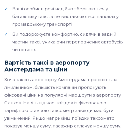
✓
Ваші особисті речі надійно зберігаються у
багажнику таксі, а не виставляються напоказ у
громадському транспорті.
✓
Ви подорожуєте комфортно, сидячи в задній
частині таксі, уникаючи переповнених автобусів
чи потягів.
Вартість таксі в аеропорту
Амстердама та ціни
Хоча таксі в аеропорту Амстердама працюють за
лічильником, більшість компаній пропонують
фіксовані ціни на популярні маршрути з аеропорту
Схіпхол. Навіть під час поїздок із фіксованою
тарифною ставкою таксометр завжди має бути
увімкнений. Якщо наприкінці поїздки таксометр
показує меншу суму, пасажир сплачує меншу суму.