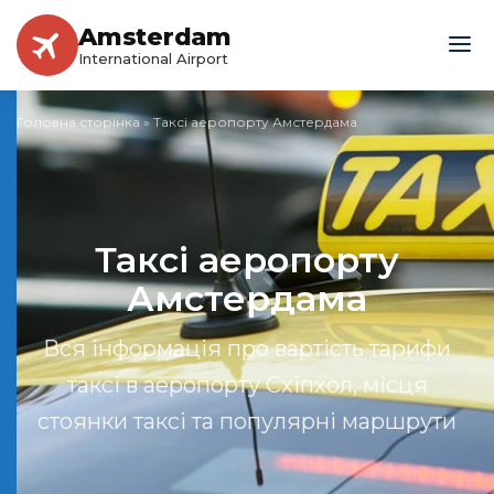
Amsterdam
International Airport
Головна сторінка
»
Таксі аеропорту Амстердама
Таксі аеропорту
Амстердама
Вся інформація про вартість тарифи
таксі в аеропорту Схіпхол, місця
стоянки таксі та популярні маршрути