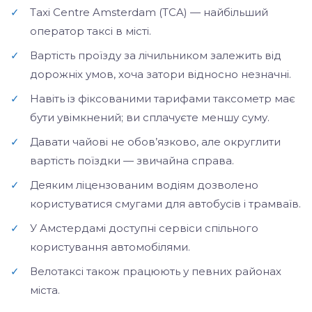
✓
Taxi Centre Amsterdam (TCA) — найбільший
оператор таксі в місті.
✓
Вартість проїзду за лічильником залежить від
дорожніх умов, хоча затори відносно незначні.
✓
Навіть із фіксованими тарифами таксометр має
бути увімкнений; ви сплачуєте меншу суму.
✓
Давати чайові не обов’язково, але округлити
вартість поїздки — звичайна справа.
✓
Деяким ліцензованим водіям дозволено
користуватися смугами для автобусів і трамваїв.
✓
У Амстердамі доступні сервіси спільного
користування автомобілями.
✓
Велотаксі також працюють у певних районах
міста.