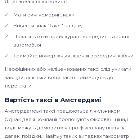
Ліцензовані таксі повинні:
✓
Мати сині номерні знаки
✓
Вивести знак "Таксі" на даху
✓
Покажіть їхній прейскурант всередині та зовні
автомобіля
✓
Тримайте номер їхньої ліцензії всередині кабіни
Неофіційних або неліцензованих таксі слід уникати
завжди, оскільки вони часто призводять до
переплати.
Вартість таксі в Амстердамі
Амстердамські таксі працюють за лічильником.
Однак деякі компанії пропонують фіксовані ціни, і
водії можуть домовитися про фіксовану плату за
далекі поїздки. Навіть у таких випадках таксометр