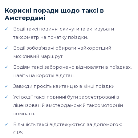
Корисні поради щодо таксі в
Амстердамі
✓
Водії таксі повинні скинути та активувати
таксометр на початку поїздки.
✓
Водії зобов'язані обирати найкоротший
можливий маршрут.
✓
Водіям таксі заборонено відмовляти в поїздках,
навіть на короткі відстані.
✓
Завжди просіть квитанцію в кінці поїздки.
✓
Усі водії таксі повинні бути зареєстровані в
ліцензованій амстердамській таксомоторній
компанії.
✓
Більшість таксі відстежуються за допомогою
GPS.