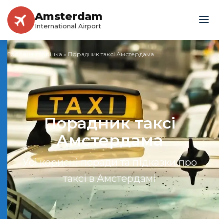
Amsterdam
International Airport
Головна сторінка
»
Порадник таксі Амстердама
Порадник таксі
Амстердама
Усі корисні поради та підказки про
таксі в Амстердамі