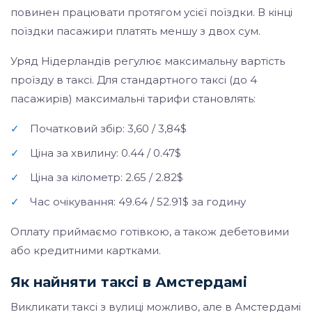
повинен працювати протягом усієї поїздки. В кінці
поїздки пасажири платять меншу з двох сум.
Уряд Нідерландів регулює максимальну вартість
проїзду в таксі. Для стандартного таксі (до 4
пасажирів) максимальні тарифи становлять:
✓
Початковий збір: 3,60 / 3,84$
✓
Ціна за хвилину: 0.44 / 0.47$
✓
Ціна за кілометр: 2.65 / 2.82$
✓
Час очікування: 49.64 / 52.91$ за годину
Оплату приймаємо готівкою, а також дебетовими
або кредитними картками.
Як найняти таксі в Амстердамі
Викликати таксі з вулиці можливо, але в Амстердамі