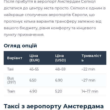
Після прибуття в аеропорт Амстердам Схіпхол
дістатися до центру міста просто. Схіпхол є одним із
найкраще сполучених аеропортів Європи, що
пропонує кілька варіантів трансферу залежно від
вашого бюджету, рівня комфорту та кінцевого
пункту призначення.
Огляд опцій
Ціна
Ціна
Триваліст
Варіант
(EUR)
(USD)
ь
Taxi
45–55
48–59
~22 min
Bus
6.50
6.90
~27 min
(397)
Train
4.90
5.20
14–17 min
Таксі з аеропорту Амстердама