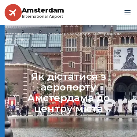
Amsterdam
International Airport
Головна сторінка
»
Як дістатися з аеропорту Амстердама до
центру міста
Як дістатися з
аеропорту
Амстердама до
центру міста