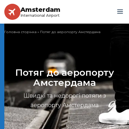
Amsterdam
International Airport
Головна сторінка
»
Потяг до аеропорту Амстердама
Потяг до аеропорту
Амстердама
Швидкі та недорогі потяги з
аеропорту Амстердама