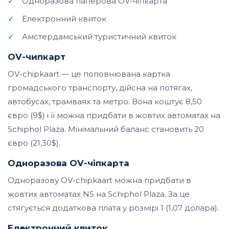
✓
Одноразова паперова OV-чіпкарта
✓
Електронний квиток
✓
Амстердамський туристичний квиток
OV-чипкарт
OV-chipkaart — це поповнювана картка
громадського транспорту, дійсна на потягах,
автобусах, трамваях та метро. Вона коштує 8,50
євро (9$) і її можна придбати в жовтих автоматах на
Schiphol Plaza. Мінімальний баланс становить 20
євро (21,30$).
Одноразова OV-чіпкарта
Одноразову OV-chipkaart можна придбати в
жовтих автоматах NS на Schiphol Plaza. За це
стягується додаткова плата у розмірі 1 (1,07 долара).
Електронний квиток