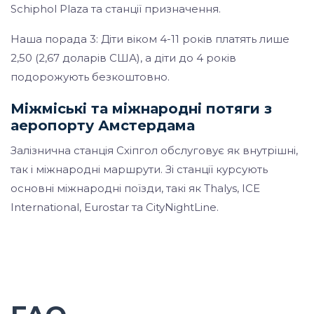
Schiphol Plaza та станції призначення.
Наша порада 3: Діти віком 4-11 років платять лише
2,50 (2,67 доларів США), а діти до 4 років
подорожують безкоштовно.
Міжміські та міжнародні потяги з
аеропорту Амстердама
Залізнична станція Схіпгол обслуговує як внутрішні,
так і міжнародні маршрути. Зі станції курсують
основні міжнародні поїзди, такі як Thalys, ICE
International, Eurostar та CityNightLine.