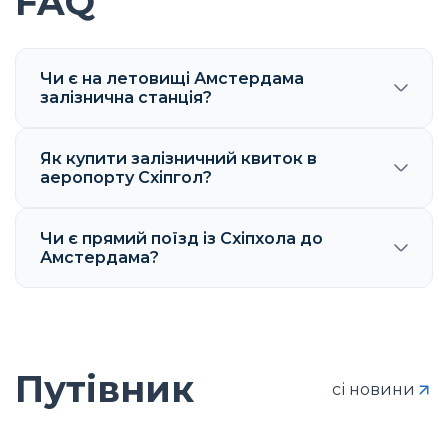
FAQ
Чи є на летовищі Амстердама
залізнична станція?
Як купити залізничний квиток в
аеропорту Схіпгол?
Чи є прямий поїзд із Схіпхола до
Амстердама?
Путівник
сі новини