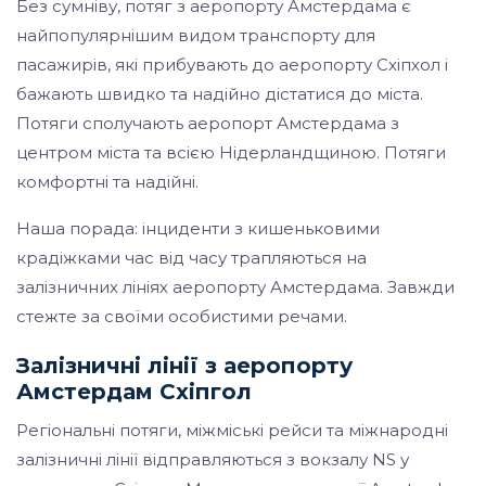
Без сумніву, потяг з аеропорту Амстердама є
найпопулярнішим видом транспорту для
пасажирів, які прибувають до аеропорту Схіпхол і
бажають швидко та надійно дістатися до міста.
Потяги сполучають аеропорт Амстердама з
центром міста та всією Нідерландщиною. Потяги
комфортні та надійні.
Наша порада: інциденти з кишеньковими
крадіжками час від часу трапляються на
залізничних лініях аеропорту Амстердама. Завжди
стежте за своїми особистими речами.
Залізничні лінії з аеропорту
Амстердам Схіпгол
Регіональні потяги, міжміські рейси та міжнародні
залізничні лінії відправляються з вокзалу NS у