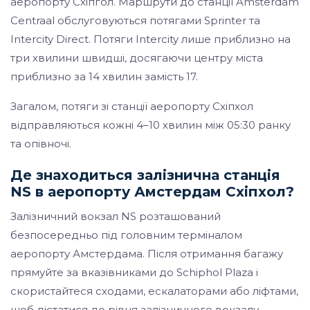
аеропорту Схіпгол. Маршрути до станції Amsterdam
Centraal обслуговуються потягами Sprinter та
Intercity Direct. Потяги Intercity лише приблизно на
три хвилини швидші, досягаючи центру міста
приблизно за 14 хвилин замість 17.
Загалом, потяги зі станції аеропорту Схіпхол
відправляються кожні 4–10 хвилин між 05:30 ранку
та опівночі.
Де знаходиться залізнична станція
NS в аеропорту Амстердам Схіпхол?
Залізничний вокзал NS розташований
безпосередньо під головним терміналом
аеропорту Амстердама. Після отримання багажу
прямуйте за вказівниками до Schiphol Plaza і
скористайтеся сходами, ескалаторами або ліфтами,
щоб дістатися до рівня залізничного вокзалу.