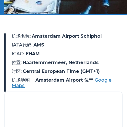
机场名称
:
Amsterdam Airport Schiphol
IATA代码
:
AMS
ICAO
:
EHAM
位置
:
Haarlemmermeer, Netherlands
时区
:
Central European Time (GMT+1)
机场地图：
Amsterdam Airport 位于
Google
Maps