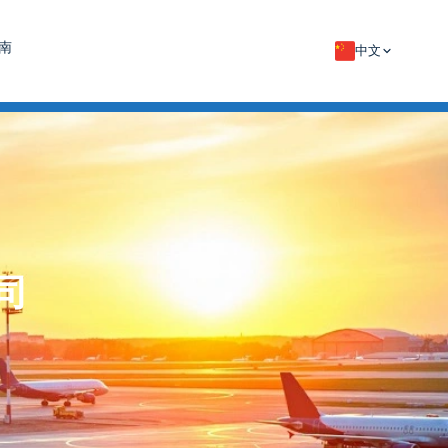
南
中文
司