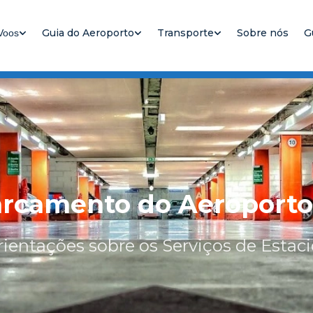
Guia do Aeroporto
Transporte
Sobre nós
G
Voos
o
arcamento do Aeroport
rientações sobre os Serviços de Esta