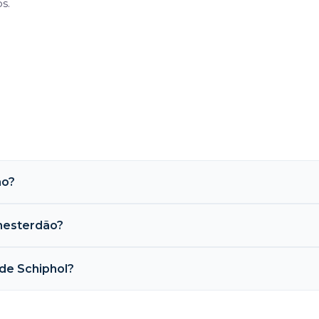
s.
ão?
mesterdão?
de Schiphol?