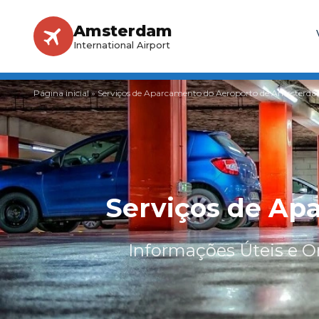
Amsterdam
International Airport
Página inicial
»
Serviços de Aparcamento do Aeroporto de Amesterdã
Serviços de Ap
Informações Úteis e O