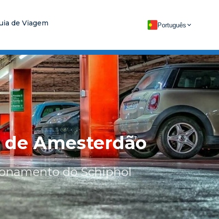
uia de Viagem
Português
o de Amesterdão
cionamento do Schiphol