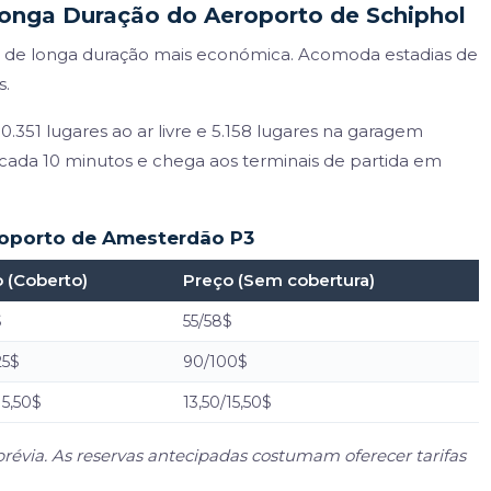
onga Duração do Aeroporto de Schiphol
o de longa duração mais económica. Acomoda estadias de
s.
351 lugares ao ar livre e 5.158 lugares na garagem
 cada 10 minutos e chega aos terminais de partida em
roporto de Amesterdão P3
 (Coberto)
Preço (Sem cobertura)
$
55/58$
25$
90/100$
15,50$
13,50/15,50$
révia. As reservas antecipadas costumam oferecer tarifas