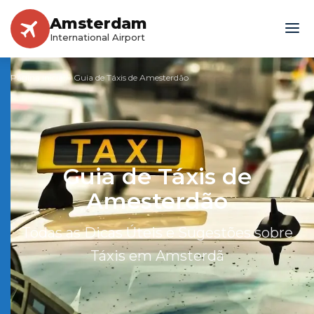
Amsterdam
International Airport
Página inicial
»
Guia de Táxis de Amesterdão
Guia de Táxis de
Amesterdão
Todas as Dicas Úteis e Sugestões sobre
Táxis em Amsterdã