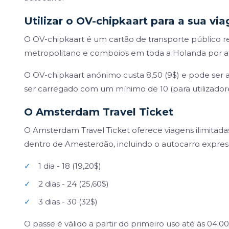
Utilizar o OV-chipkaart para a sua v
O OV-chipkaart é um cartão de transporte público re
metropolitano e comboios em toda a Holanda por at
O OV-chipkaart anónimo custa 8,50 (9$) e pode ser 
ser carregado com um mínimo de 10 (para utilizadore
O Amsterdam Travel Ticket
O Amsterdam Travel Ticket oferece viagens ilimitada
dentro de Amesterdão, incluindo o autocarro express
✓
1 dia - 18 (19,20$)
✓
2 dias - 24 (25,60$)
✓
3 dias - 30 (32$)
O passe é válido a partir do primeiro uso até às 04:0