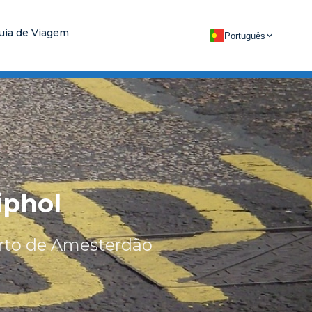
uia de Viagem
Português
iphol
orto de Amesterdão