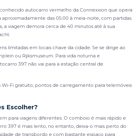
o conhecido autocarro vermelho da Connexxion que opera
a aproximadamente das 05:00 à meia-noite, com partidas
is, a viagem demora cerca de 40 minutos até à sua
acht.
s limitadas em locais chave da cidade. Se se dirige ao
plein ou Rijksmuseum. Para vida noturna e
tocarro 397 não vai para a estação central de
 Wi-Fi gratuito, pontos de carregamento para telemóveis
s Escolher?
 para viagens diferentes. O comboio é mais rápido e
ro 397 é mais lento, no entanto, deixa-o mais perto do
sidade de transbordo e com bastante espaço para