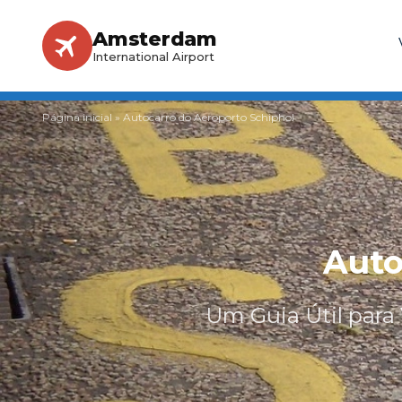
Amsterdam
International Airport
Página inicial
»
Autocarro do Aeroporto Schiphol
Auto
Um Guia Útil para