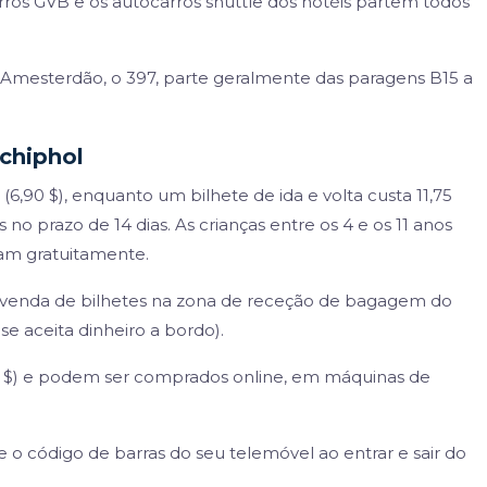
ros GVB e os autocarros shuttle dos hotéis partem todos
 Amesterdão, o 397, parte geralmente das paragens B15 a
chiphol
(6,90 $), enquanto um bilhete de ida e volta custa 11,75
s no prazo de 14 dias. As crianças entre os 4 e os 11 anos
ajam gratuitamente.
venda de bilhetes na zona de receção de bagagem do
se aceita dinheiro a bordo).
62 $) e podem ser comprados online, em máquinas de
e o código de barras do seu telemóvel ao entrar e sair do