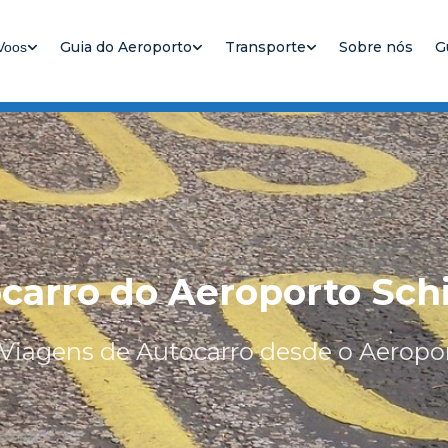
Guia do Aeroporto
Transporte
Sobre nós
G
Voos
carro do Aeroporto Sch
 Viagens de Autocarro desde o Aerop