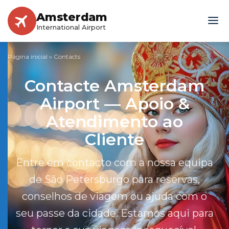
Amsterdam
International Airport
Página inicial
»
Contacts
Contacte Amsterdam
Airport — Apoio &
Atendimento ao
Cliente
Entre em contacto com a nossa equipa
de São Petersburgo para reservas,
conselhos de viagem ou ajuda com o
seu passe da cidade. Estamos aqui para