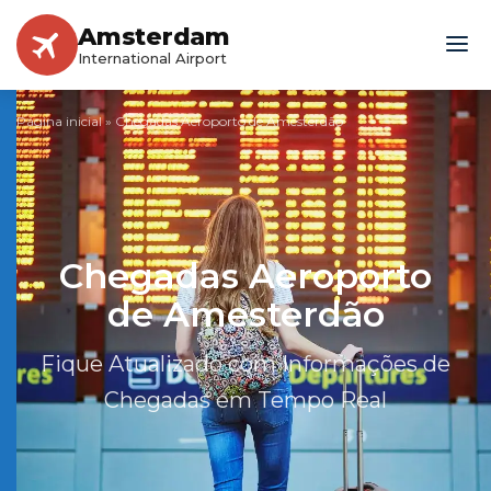
Amsterdam
International Airport
Página inicial
»
Chegadas Aeroporto de Amesterdão
Chegadas Aeroporto
de Amesterdão
Fique Atualizado com Informações de
Chegadas em Tempo Real