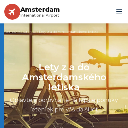
Amsterdam
International Airport
Domovská stránka
»
Lety z a do Amsterdamského letiska
Lety z a do
Amsterdamského
letiska
Objavte a porovnajte najlepšie ponuky
leteniek pre váš ďalší let