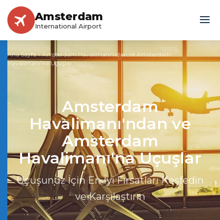
Amsterdam
International Airport
Ana Sayfa
»
Amsterdam Havalimanı'ndan ve Amsterdam
Havalimanı'na Uçuşlar
Amsterdam
Havalimanı'ndan ve
Amsterdam
Havalimanı'na Uçuşlar
Uçuşunuz İçin En İyi Fırsatları Keşfedin
ve Karşılaştırın