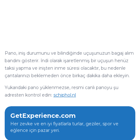
Pano, iniş durumunu ve bilindiğinde uçuşunuzun bagaj alım
bandını gösterir. İndi olarak işaretlenmiş bir uçuşun henüz
taksi yapma ve inişten inme süresi olacaktır, bu nedenle
çantalarınızı beklemeden önce birkaç dakika daha ekleyin.
Yukarıdaki pano yüklenmezse, resmi canlı panoyu şu
adresten kontrol edin:
schiphol.nl
GetExperience.com
Her zevke ve en iyi fiyatlarla turlar, geziler, spor ve
eğlence için pazar yeri.