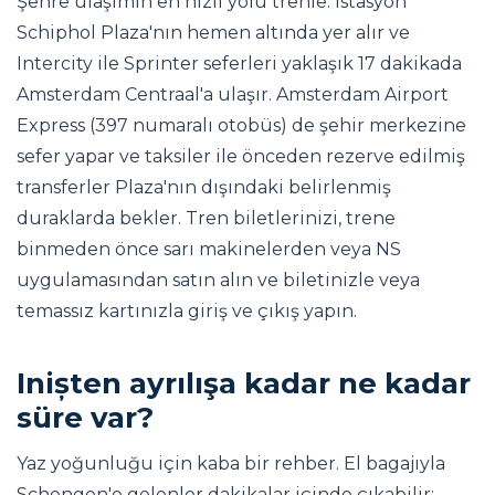
Şehre ulaşımın en hızlı yolu trenle: İstasyon
Schiphol Plaza'nın hemen altında yer alır ve
Intercity ile Sprinter seferleri yaklaşık 17 dakikada
Amsterdam Centraal'a ulaşır. Amsterdam Airport
Express (397 numaralı otobüs) de şehir merkezine
sefer yapar ve taksiler ile önceden rezerve edilmiş
transferler Plaza'nın dışındaki belirlenmiş
duraklarda bekler. Tren biletlerinizi, trene
binmeden önce sarı makinelerden veya NS
uygulamasından satın alın ve biletinizle veya
temassız kartınızla giriş ve çıkış yapın.
Inișten ayrılışa kadar ne kadar
süre var?
Yaz yoğunluğu için kaba bir rehber. El bagajıyla
Schengen'e gelenler dakikalar içinde çıkabilir;