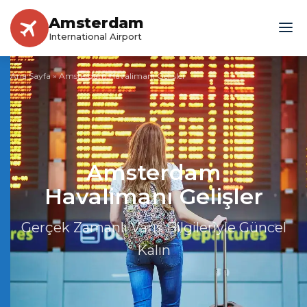
Amsterdam
International Airport
Ana Sayfa
»
Amsterdam Havalimanı Gelişler
Amsterdam
Havalimanı Gelişler
Gerçek Zamanlı Varış Bilgileriyle Güncel
Kalın