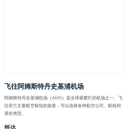
飞往阿姆斯特丹史基浦机场
阿姆斯特丹史基浦机场（AMS）是全球最繁忙的机场之一。飞
往荷兰主要航空枢纽的旅客，可以选择各种航空公司、航线和
票价类型。
抵达