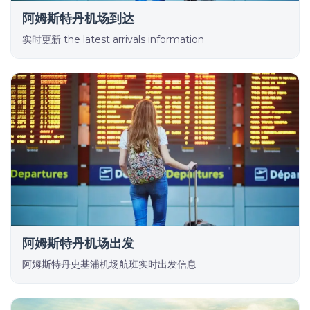
阿姆斯特丹机场到达
实时更新 the latest arrivals information
阿姆斯特丹机场出发
阿姆斯特丹史基浦机场航班实时出发信息