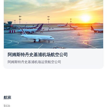
阿姆斯特丹史基浦机场航空公司
阿姆斯特丹史基浦机场运营航空公司
航班
到达