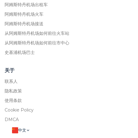
阿姆斯特丹机场出租车
阿姆斯特丹机场火车
阿姆斯特丹机场接送
从阿姆斯特丹机场如何前往火车站
从阿姆斯特丹机场如何前往市中心
史基浦机场巴士
关于
联系人
隐私政策
使用条款
Cookie Policy
DMCA
中文