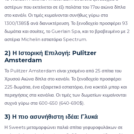
αστέρων που εκτείνεται σε έξι παλάτια του 17ου αιώνα δίπλα
στο κανάλι. Οι τιμές κυμαίνονται συνήθως γύρω στα
1300/1385$ ανά διανυκτέρευση. Το ξενοδοχείο προσφέρει 93
δωμάτια και σουίτες, το Guerlain Spa, και το βραβευμένο με 2
αστέρια Michelin εστιατόριο Spectrum.
2) Η Ιστορική Επιλογή: Pulitzer
Amsterdam
Το Pulitzer Amsterdam είναι χτισμένο από 25 σπίτια του
Χρυσού Αιώνα δίπλα στο κανάλι. Το ξενοδοχείο προσφέρει
225 δωμάτια, ένα εξαιρετικό εστιατόριο, ένα κοκτέιλ μπαρ και
περιηγήσεις στα κανάλια. Οι τιμές των δωματίων κυμαίνονται
συχνά γύρω στα 600-650 (640-690$).
3) Η πιο ασυνήθιστη ιδέα: Γλυκά
Η Sweets μεταμορφώνει παλιά σπίτια γεφυροφυλάκων σε