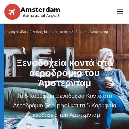
Amsterdam
International Airport
Αρχική σελίδα
»
Ξενοδοχεία κοντά στο αεροδρόμιο του Άμστερνταμ
Ξενοδοχεία κοντά στο
αεροδρόμιο του
Άμστερνταμ
Τα 5 Κορυφαία Ξενοδοχεία Κοντά στο
Αεροδρόμιο Schiphol και τα 5 Κορυφαία
Ξενοδοχεία του Άμστερνταμ