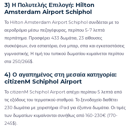
3) Η Πολυτελής Επιλογή: Hilton
Amsterdam Airport Schiphol
Το Hilton Amsterdam Airport Schiphol συνδέεται με το
αεροδρόμιο μέσω πεζογέφυρας, περίπου 5-7 λεπτά
περπάτημα. Προσφέρει 433 δωμάτια, 23 αίθουσες
συσκέψεων, ένα εστιατόριο, ένα μπαρ, σπα και εγκαταστάσεις
γυμναστικής. Η τιμή του τυπικού δωματίου κυμαίνεται περίπου
στα 250/266$.
4) Ο αγαπημένος στη μεσαία κατηγορία:
citizenM Schiphol Airport
Το citizenM Schiphol Airport απέχει περίπου 5 λεπτά από
τις εξόδους του τερματικού σταθμού. Το ξενοδοχείο διαθέτει
230 δωμάτια με χειριστήρια iPad για έξυπνα δωμάτια. Οι τιμές
των δωματίων κυμαίνονται συνήθως από 160-230€ (170-
245$).