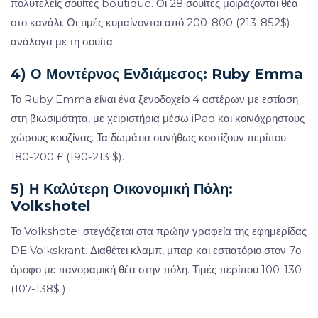
πολυτελείς σουίτες boutique. Οι 28 σουίτες μοιράζονται θέα
στο κανάλι. Οι τιμές κυμαίνονται από 200-800 (213-852$)
ανάλογα με τη σουίτα.
4) Ο Μοντέρνος Ενδιάμεσος: Ruby Emma
Το Ruby Emma είναι ένα ξενοδοχείο 4 αστέρων με εστίαση
στη βιωσιμότητα, με χειριστήρια μέσω iPad και κοινόχρηστους
χώρους κουζίνας. Τα δωμάτια συνήθως κοστίζουν περίπου
180-200 £ (190-213 $).
5) Η Καλύτερη Οικονομική Πόλη:
Volkshotel
Το Volkshotel στεγάζεται στα πρώην γραφεία της εφημερίδας
DE Volkskrant. Διαθέτει κλαμπ, μπαρ και εστιατόριο στον 7ο
όροφο με πανοραμική θέα στην πόλη. Τιμές περίπου 100-130
(107-138$ ).