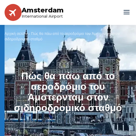
Amsterdam
International Airport
Αρχική σελίδα
»
Πώς θα πάω από το αεροδρόμιο του Άμστερνταμ στον
σιδηροδρομικό σταθμό
Πώς θα πάω από το
αεροδρόμιο του
Άμστερνταμ στον
σιδηροδρομικό σταθμό