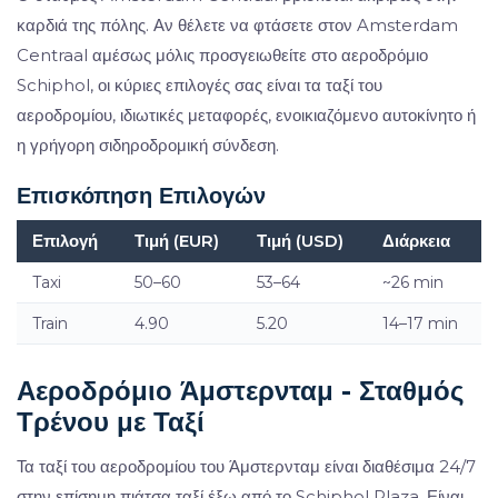
καρδιά της πόλης. Αν θέλετε να φτάσετε στον Amsterdam
Centraal αμέσως μόλις προσγειωθείτε στο αεροδρόμιο
Schiphol, οι κύριες επιλογές σας είναι τα ταξί του
αεροδρομίου, ιδιωτικές μεταφορές, ενοικιαζόμενο αυτοκίνητο ή
η γρήγορη σιδηροδρομική σύνδεση.
Επισκόπηση Επιλογών
Επιλογή
Τιμή (EUR)
Τιμή (USD)
Διάρκεια
Taxi
50–60
53–64
~26 min
Train
4.90
5.20
14–17 min
Αεροδρόμιο Άμστερνταμ - Σταθμός
Τρένου με Ταξί
Τα ταξί του αεροδρομίου του Άμστερνταμ είναι διαθέσιμα 24/7
στην επίσημη πιάτσα ταξί έξω από το Schiphol Plaza. Είναι