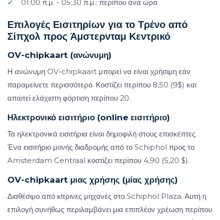
✓
01:00 π.μ. - 05:30 π.μ.: περίπου ανά ώρα
Επιλογές Εισιτηρίων για το Τρένο από
Σίπχολ προς Άμστερνταμ Κεντρικό
OV-chipkaart (ανώνυμη)
Η ανώνυμη OV-chipkaart μπορεί να είναι χρήσιμη εάν
παραμείνετε περισσότερο. Κοστίζει περίπου 8,50 (9$) και
απαιτεί ελάχιστη φόρτιση περίπου 20.
Ηλεκτρονικό εισιτήριο (online εισιτήριο)
Τα ηλεκτρονικά εισιτήρια είναι δημοφιλή στους επισκέπτες.
Ένα εισιτήριο μονής διαδρομής από το Schiphol προς το
Amsterdam Centraal κοστίζει περίπου 4,90 (5,20 $).
OV-chipkaart μιας χρήσης (μίας χρήσης)
Διαθέσιμο από κίτρινες μηχανές στο Schiphol Plaza. Αυτή η
επιλογή συνήθως περιλαμβάνει μια επιπλέον χρέωση περίπου