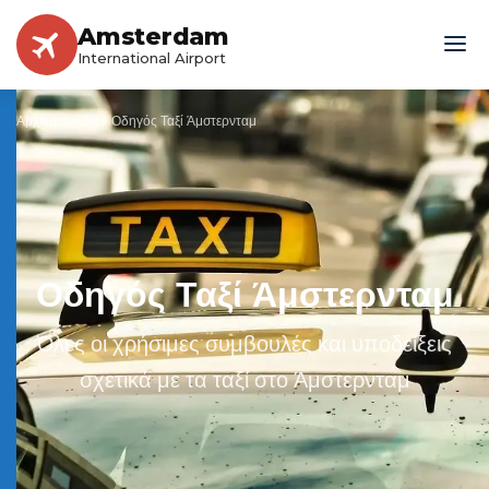
Amsterdam
International Airport
Αρχική σελίδα
»
Οδηγός Ταξί Άμστερνταμ
Οδηγός Ταξί Άμστερνταμ
Όλες οι χρήσιμες συμβουλές και υποδείξεις
σχετικά με τα ταξί στο Άμστερνταμ