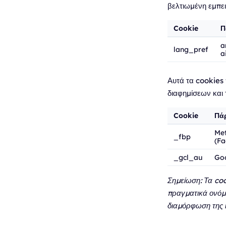
βελτιωμένη εμπει
Cookie
Π
a
lang_pref
a
Αυτά τα cookies 
διαφημίσεων και
Cookie
Πά
Me
_fbp
(F
_gcl_au
Go
Σημείωση: Τα co
πραγματικά ονόμα
διαμόρφωση της ι