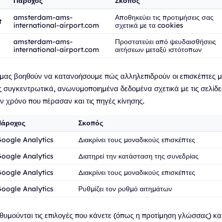
Πάροχος
Σκοπός
amsterdam-ams-
Αποθηκεύει τις προτιμήσεις σας
t
international-airport.com
σχετικά με τα cookies
amsterdam-ams-
Προστατεύει από ψευδαισθήσεις
international-airport.com
αιτήσεων μεταξύ ιστότοπων
μας βοηθούν να κατανοήσουμε πώς αλληλεπιδρούν οι επισκέπτες με
 συγκεντρωτικά, ανωνυμοποιημένα δεδομένα σχετικά με τις σελίδε
ν χρόνο που πέρασαν και τις πηγές κίνησης.
Πάροχος
Σκοπός
oogle Analytics
Διακρίνει τους μοναδικούς επισκέπτες
oogle Analytics
Διατηρεί την κατάσταση της συνεδρίας
oogle Analytics
Διακρίνει τους μοναδικούς επισκέπτες
oogle Analytics
Ρυθμίζει τον ρυθμό αιτημάτων
θυμούνται τις επιλογές που κάνετε (όπως η προτίμηση γλώσσας) κα