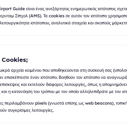
port Guide είναι ένας ανεξάρτητος ενημερωτικός ιστότοπος σχετι
ρνταμ Σίπχολ (AMS). Τα cookies σε αυτόν τον ιστότοπο χρησιμοπο
 λειτουργικότητα ιστότοπου, αναλυτικά στοιχεία και σκοπούς μάρκετι
τα Cookies;
 μικρά αρχεία κειμένου που αποθηκεύονται στη συσκευή σας (υπολογ
 επισκέπτεστε έναν ιστότοπο. Βοηθούν τον ιστότοπο να αναγνωρίζ
επισκέψεις και εκτελούν διάφορες λειτουργίες, όπως η απομνημόν
και η κατανόηση του τρόπου με τον οποίο αλληλεπιδράτε με τον ισ
ίες περιλαμβάνουν pixels (γνωστά επίσης ως web beacons), τοπικ
ούν συγκρίσιμες λειτουργίες.