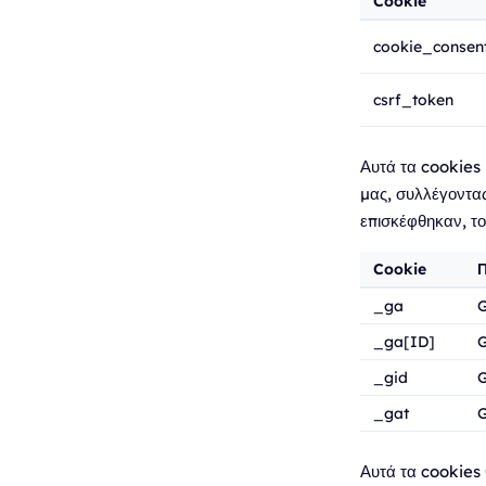
Cookie
cookie_consen
csrf_token
Αυτά τα cookies 
μας, συλλέγοντας
επισκέφθηκαν, το
Cookie
_ga
G
_ga[ID]
G
_gid
G
_gat
G
Αυτά τα cookies 