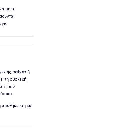
κά με το
ιούνται
νγκ.
ιστής, tablet ή
ει τη συσκευή
ευση των
τότοπο.
ή αποθήκευση και