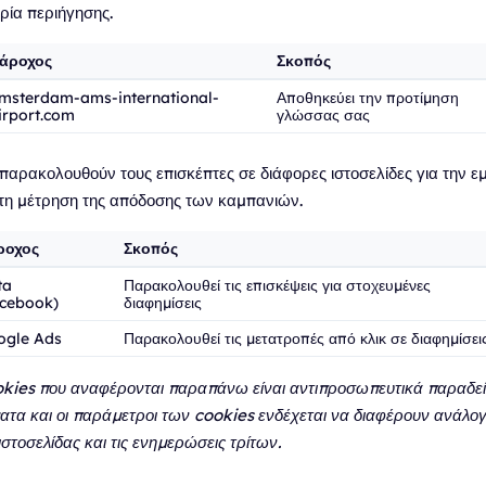
ρία περιήγησης.
άροχος
Σκοπός
msterdam-ams-international-
Αποθηκεύει την προτίμηση
irport.com
γλώσσας σας
παρακολουθούν τους επισκέπτες σε διάφορες ιστοσελίδες για την ε
 τη μέτρηση της απόδοσης των καμπανιών.
ροχος
Σκοπός
ta
Παρακολουθεί τις επισκέψεις για στοχευμένες
acebook)
διαφημίσεις
ogle Ads
Παρακολουθεί τις μετατροπές από κλικ σε διαφημίσει
okies που αναφέρονται παραπάνω είναι αντιπροσωπευτικά παραδεί
τα και οι παράμετροι των cookies ενδέχεται να διαφέρουν ανάλογ
στοσελίδας και τις ενημερώσεις τρίτων.