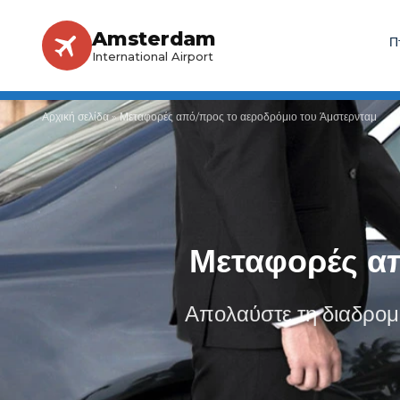
Amsterdam
Π
International Airport
Αρχική σελίδα
»
Μεταφορές από/προς το αεροδρόμιο του Άμστερνταμ
Μεταφορές απ
Απολαύστε τη διαδρομή