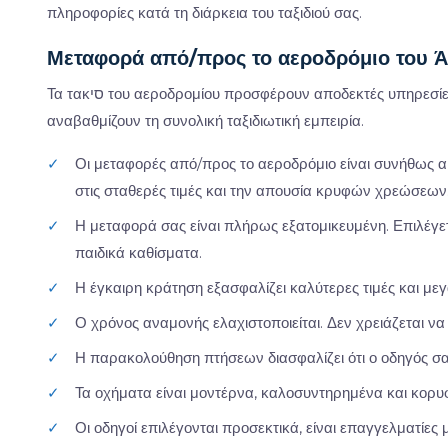
πληροφορίες κατά τη διάρκεια του ταξιδιού σας.
Μεταφορά από/προς το αεροδρόμιο του Ά
Τα τακסי του αεροδρομίου προσφέρουν αποδεκτές υπηρεσίες. Ωστόσο, οι ιδιωτικές μεταφορές από/προς το αεροδρόμιο
αναβαθμίζουν τη συνολική ταξιδιωτική εμπειρία.
✓
Οι μεταφορές από/προς το αεροδρόμιο είναι συνήθως α
στις σταθερές τιμές και την απουσία κρυφών χρεώσεων
✓
Η μεταφορά σας είναι πλήρως εξατομικευμένη. Επιλέγετ
παιδικά καθίσματα.
✓
Η έγκαιρη κράτηση εξασφαλίζει καλύτερες τιμές και με
✓
Ο χρόνος αναμονής ελαχιστοποιείται. Δεν χρειάζεται να 
✓
Η παρακολούθηση πτήσεων διασφαλίζει ότι ο οδηγός σα
✓
Τα οχήματα είναι μοντέρνα, καλοσυντηρημένα και κορυφ
✓
Οι οδηγοί επιλέγονται προσεκτικά, είναι επαγγελματίες 