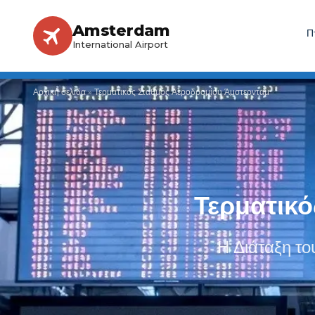
Amsterdam
Π
International Airport
Αρχική σελίδα
»
Τερματικός Σταθμός Αεροδρομίου Άμστερνταμ
Τερματικ
Η Διάταξη το