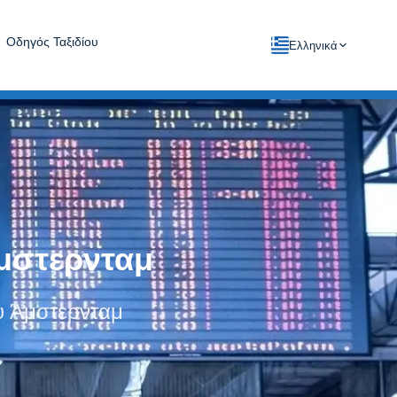
Οδηγός Ταξιδίου
Ελληνικά
μστερνταμ
ου Άμστερνταμ