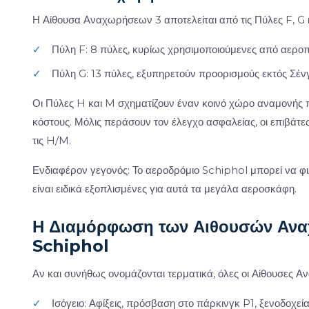
Η Αίθουσα Αναχωρήσεων 3 αποτελείται από τις Πύλες F, G 
✓
Πύλη F: 8 πύλες, κυρίως χρησιμοποιούμενες από αεροπ
✓
Πύλη G: 13 πύλες, εξυπηρετούν προορισμούς εκτός Σέν
Οι Πύλες H και M σχηματίζουν έναν κοινό χώρο αναμονής π
κόστους. Μόλις περάσουν τον έλεγχο ασφαλείας, οι επιβάτ
τις H/M.
Ενδιαφέρον γεγονός: Το αεροδρόμιο Schiphol μπορεί να φ
είναι ειδικά εξοπλισμένες για αυτά τα μεγάλα αεροσκάφη.
Η Διαμόρφωση των Αιθουσών Ανα
Schiphol
Αν και συνήθως ονομάζονται τερματικά, όλες οι Αίθουσες Αν
✓
Ισόγειο: Αφίξεις, πρόσβαση στο πάρκινγκ P1, ξενοδοχεί