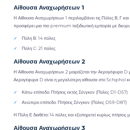
Αίθουσα Αναχωρήσεων 1
Η Αίθουσα Αναχωρήσεων 1 περιλαμβάνει τις Πύλες Β, Γ και
προσφέρει μια πιο premium ταξιδιωτική εμπειρία με διευρ
✓
Πύλη Β: 14 πύλες
✓
Πύλη C: 21 πύλες
Αίθουσα Αναχωρήσεων 2
Η Αίθουσα Αναχωρήσεων 2 μοιράζεται την Αερογέφυρα D με
Αερογέφυρα D είναι η μεγαλύτερη αίθουσα στο Schiphol και
✓
Κάτω επίπεδο: Πτήσεις εκτός Σένγκεν (Πύλες D1-D57)
✓
Ανώτερο επίπεδο: Πτήσεις Σένγκεν (Πύλες D59-D87)
Η Πύλη Ε διαθέτει 14 πύλες και εξυπηρετεί κυρίως πτήσεις
Αίθουσα Αναχωρήσεων 3