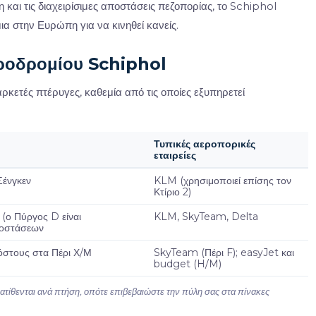
η και τις διαχειρίσιμες αποστάσεις πεζοπορίας, το Schiphol
α στην Ευρώπη για να κινηθεί κανείς.
ροδρομίου Schiphol
ετές πτέρυγες, καθεμία από τις οποίες εξυπηρετεί
Τυπικές αεροπορικές
εταιρείες
Σένγκεν
KLM (χρησιμοποιεί επίσης τον
Κτίριο 2)
 (ο Πύργος D είναι
KLM, SkyTeam, Delta
ποστάσεων
όστους στα Πέρι Χ/Μ
SkyTeam (Πέρι F); easyJet και
budget (H/M)
νατίθενται ανά πτήση, οπότε επιβεβαιώστε την πύλη σας στα πίνακες