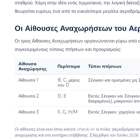
σταθμού. Χάρη στην ιδέα ενός τερματικού, την λογική διάταξ
θεωρείται ευρέως ένα από τα ευκολότερα μεγάλα αεροδρόμι
Οι Αίθουσες Αναχωρήσεων του Αε
Οι τρεις Αίθουσες Αναχωρήσεων οργανώνονται γύρω από αρκ
συγκεκριμένους τύπους πτήσεων και προορισμούς:
Αίθουσα
Περίπτερα
Τύποι πτήσεων
Αναχώρησης
Αίθουσα 1
B, C, μέρος
Σένγκεν και ορισμένες μη 
του D
Αίθουσα 2
D, E
Εκτός Σένγκεν και Σένγκεν
διαιρεμένος), μακρινών α
Αίθουσα 3
F, G, H/M
Εκτός Σένγκεν; χαμηλού κ
Οι αίθουσες είναι εκεί όπου κάνετε check-in· οι πύλες (ακροδρόμια) α
αναχώρησης και στο εισιτήριο επιβίβασης. Ελέγχθηκε τον Ιούλιο 2026.