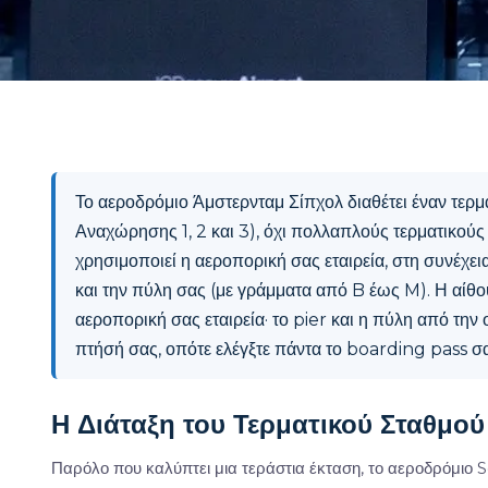
Το αεροδρόμιο Άμστερνταμ Σίπχολ διαθέτει έναν τερ
Αναχώρησης 1, 2 και 3), όχι πολλαπλούς τερματικού
χρησιμοποιεί η αεροπορική σας εταιρεία, στη συνέχει
και την πύλη σας (με γράμματα από B έως M). Η αίθ
αεροπορική σας εταιρεία· το pier και η πύλη από τη
πτήσή σας, οπότε ελέγξτε πάντα το boarding pass σα
Η Διάταξη του Τερματικού Σταθμο
Παρόλο που καλύπτει μια τεράστια έκταση, το αεροδρόμιο Sc