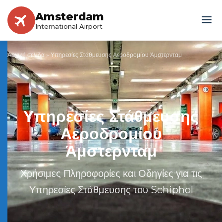
Amsterdam
International Airport
Αρχική σελίδα
»
Υπηρεσίες Στάθμευσης Αεροδρομίου Άμστερνταμ
Υπηρεσίες Στάθμευσης
Αεροδρομίου
Άμστερνταμ
Χρήσιμες Πληροφορίες και Οδηγίες για τις
Υπηρεσίες Στάθμευσης του Schiphol