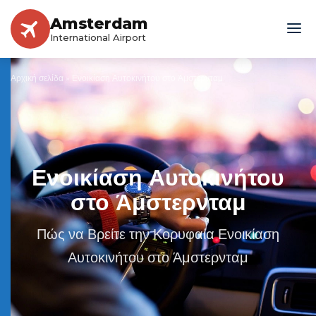
Amsterdam
International Airport
Αρχική σελίδα
»
Ενοικίαση Αυτοκινήτου στο Άμστερνταμ
Ενοικίαση Αυτοκινήτου
στο Άμστερνταμ
Πώς να Βρείτε την Κορυφαία Ενοικίαση
Αυτοκινήτου στο Άμστερνταμ