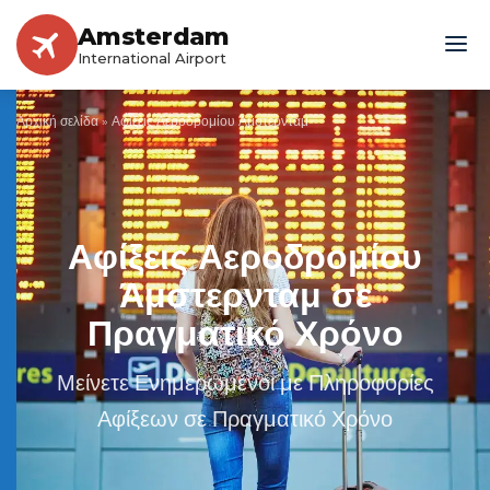
Amsterdam
International Airport
Αρχική σελίδα
»
Αφίξεις Αεροδρομίου Άμστερνταμ
Αφίξεις Αεροδρομίου
Άμστερνταμ σε
Πραγματικό Χρόνο
Μείνετε Ενημερωμένοι με Πληροφορίες
Αφίξεων σε Πραγματικό Χρόνο