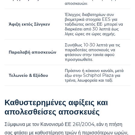
αποσκευών.
Έλεγχος διαβατηρίων συν
βιομετρικά στοιχεία EES για
Άφιξη εκτός Σένγκεν
ταξιδιώτες εκτός ΕΕ· μπορεί να
διαρκέσει από 30 λεπτά έως
λίγες ώρες σε ώρες αιχμής.
Συνήθως 10-30 λεπτά για τις
παραδοτέες αποσκευές να
Παραλαβή αποσκευών
φτάσουν στην ταινία αφού
προσγειωθείτε.
Πράσινο ή κόκκινο κανάλι, μετά
Τελωνείο & Εξόδου
έξω στην Schiphol Plaza για
τρένα, λεωφορεία και ταξί.
Καθυστερημένες αφίξεις και
απολεσθείσες αποσκευές
Σύμφωνα με τον Κανονισμό ΕΕ 261/2004, εάν η πτήση
σας φτάσει με καθυστέρηση τριών ή περισσότερων ωρών,