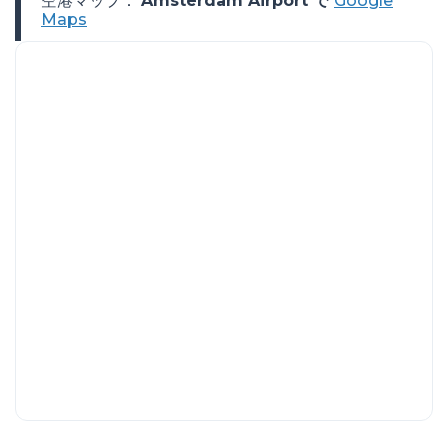
空港マップ：
Amsterdam Airport で
Google
Maps