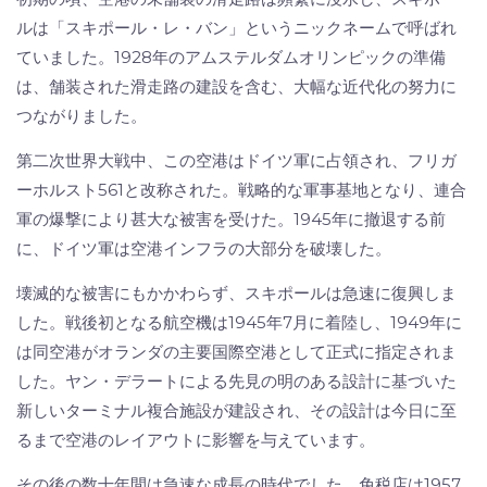
ルは「スキポール・レ・バン」というニックネームで呼ばれ
ていました。1928年のアムステルダムオリンピックの準備
は、舗装された滑走路の建設を含む、大幅な近代化の努力に
つながりました。
第二次世界大戦中、この空港はドイツ軍に占領され、フリガ
ーホルスト561と改称された。戦略的な軍事基地となり、連合
軍の爆撃により甚大な被害を受けた。1945年に撤退する前
に、ドイツ軍は空港インフラの大部分を破壊した。
壊滅的な被害にもかかわらず、スキポールは急速に復興しま
した。戦後初となる航空機は1945年7月に着陸し、1949年に
は同空港がオランダの主要国際空港として正式に指定されま
した。ヤン・デラートによる先見の明のある設計に基づいた
新しいターミナル複合施設が建設され、その設計は今日に至
るまで空港のレイアウトに影響を与えています。
その後の数十年間は急速な成長の時代でした。免税店は1957