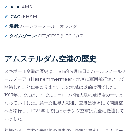
✔
IATA
:
AMS
✔
ICAO
:
EHAM
✔
場所
:
ハーレマーメール、オランダ
✔
タイムゾーン
:
CET/CEST (UTC+1/+2)
アムステルダム空港の歴史
スキポール空港の歴史は、1916年9月16日にハールレメールメ
ールメーア（Haarlemmermeer）地区に軍用飛行場として
開港したことに始まります。この地域は以前は湖でした。
1917年までには、すでにヨーロッパ最大級の飛行場の一つと
なっていました。第一次世界大戦後、空港は徐々に民間航空
へと移行し、1923年までにはオランダ空軍は完全に撤退して
いました。
初期の頃、空港の未舗装の滑走路は頻繁に浸水し、スキポー