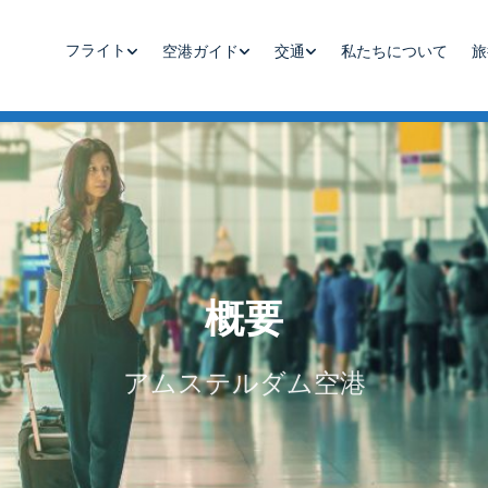
フライト
空港ガイド
交通
私たちについて
旅
概要
アムステルダム空港