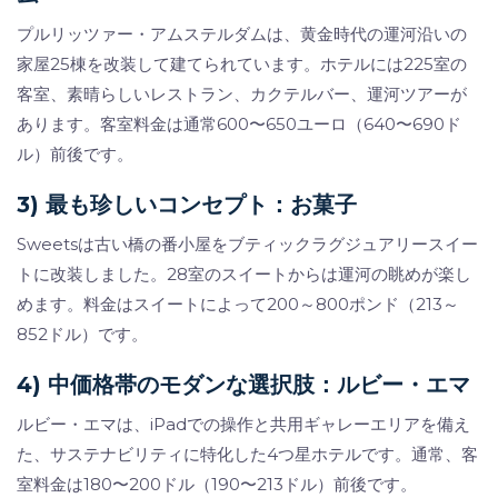
プルリッツァー・アムステルダムは、黄金時代の運河沿いの
家屋25棟を改装して建てられています。ホテルには225室の
客室、素晴らしいレストラン、カクテルバー、運河ツアーが
あります。客室料金は通常600〜650ユーロ（640〜690ド
ル）前後です。
3) 最も珍しいコンセプト：お菓子
Sweetsは古い橋の番小屋をブティックラグジュアリースイー
トに改装しました。28室のスイートからは運河の眺めが楽し
めます。料金はスイートによって200～800ポンド（213～
852ドル）です。
4) 中価格帯のモダンな選択肢：ルビー・エマ
ルビー・エマは、iPadでの操作と共用ギャレーエリアを備え
た、サステナビリティに特化した4つ星ホテルです。通常、客
室料金は180〜200ドル（190〜213ドル）前後です。