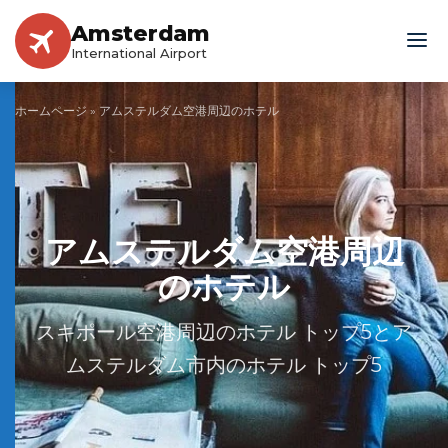
Amsterdam
International Airport
ホームページ
»
アムステルダム空港周辺のホテル
アムステルダム空港周辺
のホテル
スキポール空港周辺のホテル トップ5とア
ムステルダム市内のホテル トップ5