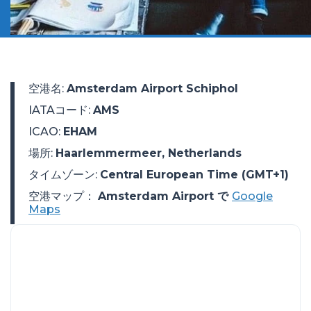
空港名
:
Amsterdam Airport Schiphol
IATAコード
:
AMS
ICAO
:
EHAM
場所
:
Haarlemmermeer, Netherlands
タイムゾーン
:
Central European Time (GMT+1)
空港マップ：
Amsterdam Airport で
Google
Maps