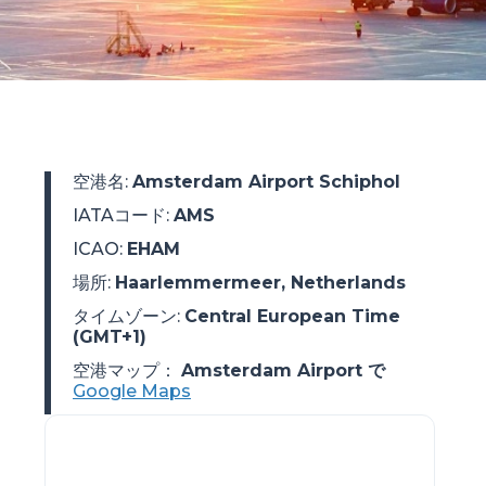
空港名
:
Amsterdam Airport Schiphol
IATAコード
:
AMS
ICAO
:
EHAM
場所
:
Haarlemmermeer, Netherlands
タイムゾーン
:
Central European Time
(GMT+1)
空港マップ：
Amsterdam Airport で
Google Maps