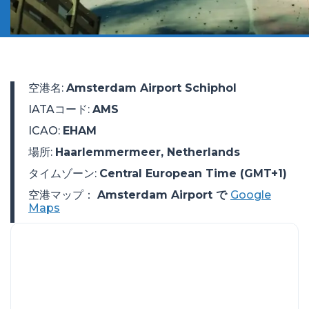
空港名
:
Amsterdam Airport Schiphol
IATAコード
:
AMS
ICAO
:
EHAM
場所
:
Haarlemmermeer, Netherlands
タイムゾーン
:
Central European Time (GMT+1)
空港マップ：
Amsterdam Airport で
Google
Maps