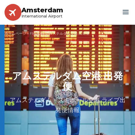
Amsterdam
International Airport
ホームページ
»
Flights
»
アムステルダム空港 出発便
アムステルダム空港 出発
便
アムステルダム・スキポール空港 ライブ出
発便情報