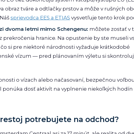
 obraz tváre a odtlačky prstov a môže v rušných o
. Náš
sprievodca EES a ETIAS
vysvetľuje tento krok p
dzi dvoma letmi mimo Schengenu:
môžete zostať v 
z prekročenia hranice. Na opustenie by ste museli v
čo si pre niektoré národnosti vyžaduje krátkodobé
ské vízum — pred plánovaním výletu si skontrolujt
osti o vízach alebo načasovaní, bezpečnou voľbou 
ol ponúka dosť aktivít na vyplnenie niekoľkých hodín
prestoj potrebujete na odchod?
Amsterdam Centraal asi za 17 minút, ale realita od dv