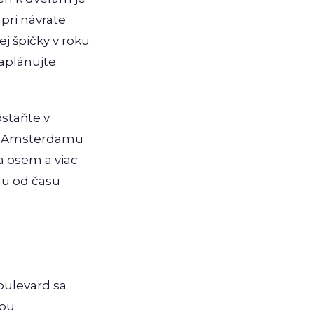
 pri návrate
j špičky v roku
naplánujte
ostaňte v
tra Amsterdamu
a osem a viac
du od času
oulevard sa
vou