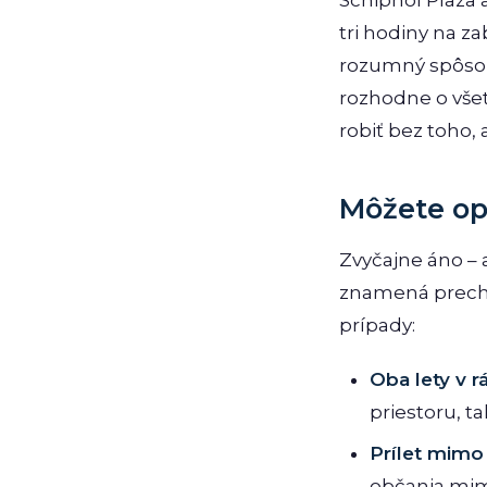
Schiphol Plaza
tri hodiny na za
rozumný spôsob,
rozhodne o všet
robiť bez toho, 
Môžete opu
Zvyčajne áno – 
znamená precho
prípady:
Oba lety v 
priestoru, 
Prílet mimo
občania mim