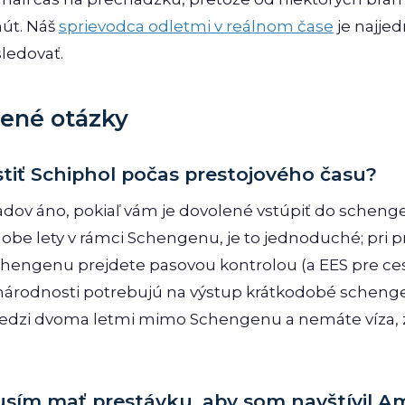
nút. Náš
sprievodca odletmi v reálnom čase
je najje
sledovať.
dené otázky
iť Schiphol počas prestojového času?
padov áno, pokiaľ vám je dovolené vstúpiť do schen
ú obe lety v rámci Schengenu, je to jednoduché; pri 
chengenu prejdete pasovou kontrolou (a EES pre c
é národnosti potrebujú na výstup krátkodobé scheng
dzi dvoma letmi mimo Schengenu a nemáte víza, z
sím mať prestávku, aby som navštívil 