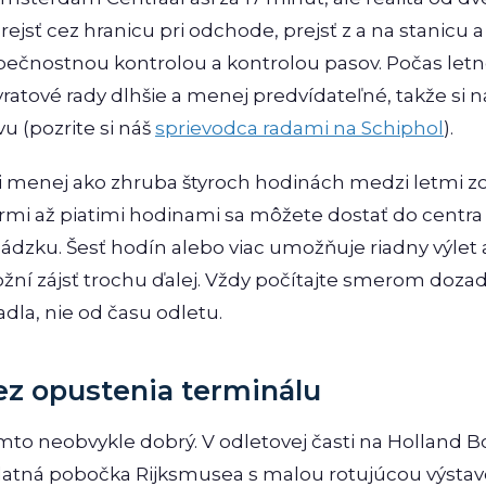
rejsť cez hranicu pri odchode, prejsť z a na stanicu a
pečnostnou kontrolou a kontrolou pasov. Počas letne
ávratové rady dlhšie a menej predvídateľné, takže si 
u (pozrite si náš
sprievodca radami na Schiphol
).
ri menej ako zhruba štyroch hodinách medzi letmi z
tyrmi až piatimi hodinami sa môžete dostať do cen
ádzku. Šesť hodín alebo viac umožňuje riadny výlet 
ní zájsť trochu ďalej. Vždy počítajte smerom doza
adla, nie od času odletu.
ez opustenia terminálu
omto neobvykle dobrý. V odletovej časti na Holland B
atná pobočka Rijksmusea s malou rotujúcou výsta