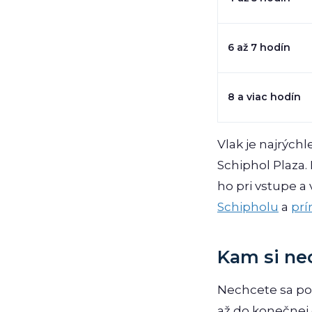
6 až 7 hodín
8 a viac hodín
Vlak je najrých
Schiphol Plaza.
ho pri vstupe a
Schipholu
a
prí
Kam si ne
Nechcete sa po 
až do konečnej