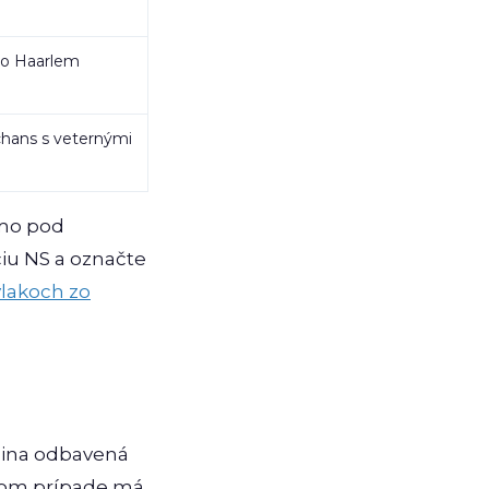
o Haarlem
chans s veternými
amo pod
ciu NS a označte
vlakoch zo
ožina odbavená
čnom prípade má