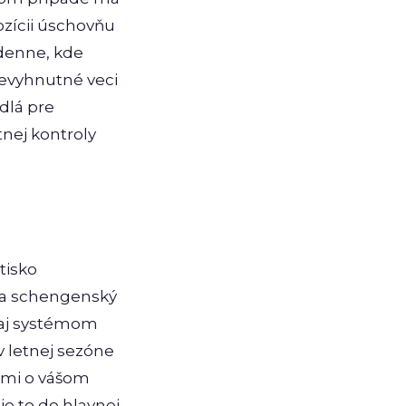
ozícii úschovňu
 denne, kde
nevyhnutné veci
idlá pre
nej kontroly
tisko
šťa schengenský
Ú aj systémom
v letnej sezóne
iami o vášom
je to do hlavnej