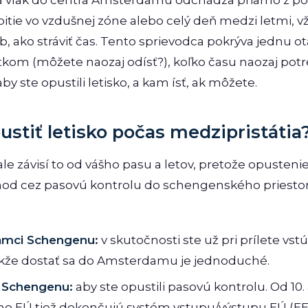
 a vlak do centra Amsterdamu odchádza priamo z po
bitie vo vzdušnej zóne alebo celý deň medzi letmi, v
 ako stráviť čas. Tento sprievodca pokrýva jednu ot
kom (môžete naozaj odísť?), koľko času naozaj potr
aby ste opustili letisko, a kam ísť, ak môžete.
stiť letisko počas medzipristátia
ale závisí to od vášho pasu a letov, pretože opusteni
d cez pasovú kontrolu do schengenského priestor
rámci Schengenu:
v skutočnosti ste už pri prílete vstú
takže dostať sa do Amsterdamu je jednoduché.
 Schengenu:
aby ste opustili pasovú kontrolu. Od 10.
o EÚ tiež dokončujú systém vstupu/výstupu EÚ (EES