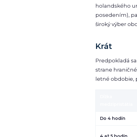
holandského ume
posedením), pan
široký výber ob
Krát
Predpokladá sa, 
strane hraničn
letné obdobie, p
Dĺžka
medzipristátia
Do 4 hodín
4 až 5 hodín