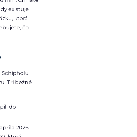
d ním. Či máte
ždy existuje
ázku, ktorá
ebujete, čo
?
e Schipholu
u. Tri bežné
pili do
 apríla 2026
), ktorý