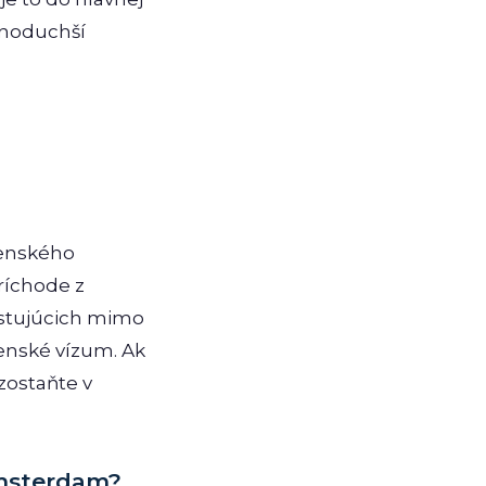
dnoduchší
genského
príchode z
estujúcich mimo
enské vízum. Ak
ostaňte v
Amsterdam?