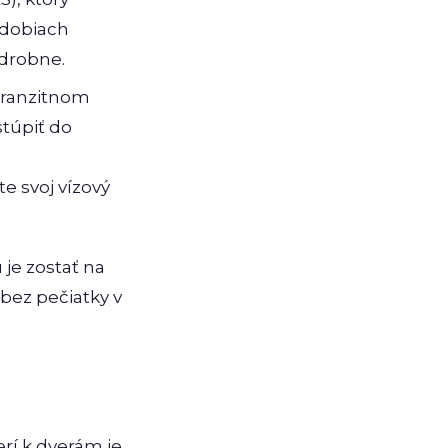
bdobiach
odrobne.
tranzitnom
stúpiť do
e svoj vízový
je zostať na
 bez pečiatky v
erí k dverám je