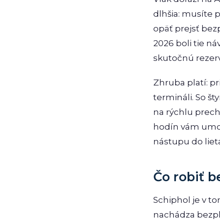
dlhšia: musíte p
opäť prejsť bez
2026 boli tie n
skutočnú rezerv
Zhruba platí: p
termináli. So š
na rýchlu prech
hodín vám umož
nástupu do liet
Čo robiť b
Schiphol je v t
nachádza bezpl