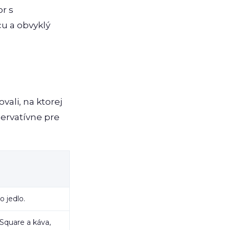
r s
cu a obvyklý
vali, na ktorej
ervatívne pre
o jedlo.
Square a káva,