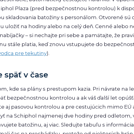
iphol Plaza (pred bezpečnostnou kontrolou) k disp
bu skladovania batožiny s personálom. Otvorené sú
 uložiť na hodiny alebo na celý deň. Cenné alebo 
, nabíjačky – si nechajte pri sebe a pamätajte, že prav
nu stále platia, keď znovu vstupujete do bezpečnost
vodca pre tekutiny
).
 späť v čase
om, kde sa plány s prestupom kazia. Pri návrate na le
äť bezpečnostnou kontrolou a ak váš ďalší let opú
ete aj pasovou kontrolou a pre cestujúcich mimo E
byť na Schiphol najmenej dve hodiny pred odletom, 
avujete batožinu, aj viac. Sledujte tabuľu s informác
 mali čas na prechádzku, pretože od niektorých brán 