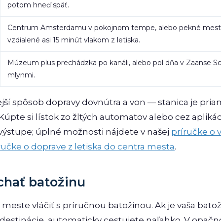
potom hneď späť.
Centrum Amsterdamu v pokojnom tempe, alebo pekné mest
vzdialené asi 15 minút vlakom z letiska.
Múzeum plus prechádzka po kanáli, alebo pol dňa v Zaanse S
mlynmi.
lejší spôsob dopravy dovnútra a von — stanica je pri
 Kúpte si lístok zo žltých automatov alebo cez apliká
 výstupe; úplné možnosti nájdete v našej
príručke o 
ručke o doprave z letiska do centra mesta
.
chať batožinu
meste vláčiť s príručnou batožinou. Ak je vaša bat
 destinácie, automaticky cestujete naľahko. V opa