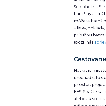
Schiphol na Sch
batožiny a služ
môžete batožinu
– lieky, doklady
príručnú batoži
(pozri náš
sprie
Cestovanie
Návrat je miest
prechádzate op
priestor, prejd
EES. Snažte sa 
alebo ak si odb
odlete, aby ste