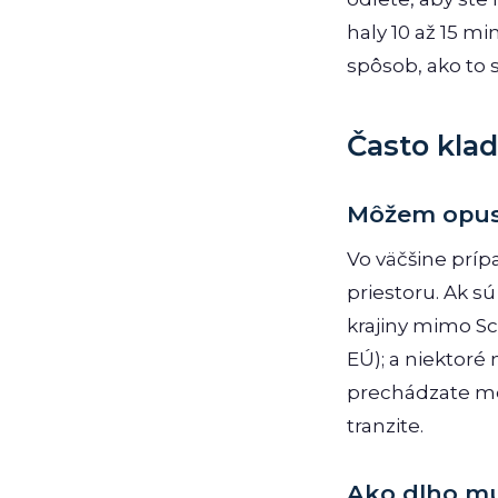
haly 10 až 15 mi
spôsob, ako to 
Často kla
Môžem opust
Vo väčšine prí
priestoru. Ak s
krajiny mimo S
EÚ); a niektor
prechádzate me
tranzite.
Ako dlho mu