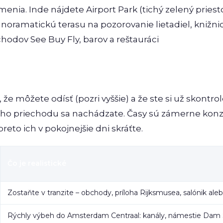
nia. Inde nájdete Airport Park (tichý zelený priesto
oramatickú terasu na pozorovanie lietadiel, knižni
chodov See Buy Fly, barov a reštauráci
že môžete odísť (pozri vyššie) a že ste si už skontrolo
ého priechodu sa nachádzate. Časy sú zámerne konz
reto ich v pokojnejšie dni skráťte.
Čo je realistické
Zostaňte v tranzite – obchody, príloha Rijksmusea, salónik aleb
Rýchly výbeh do Amsterdam Centraal: kanály, námestie Dam 