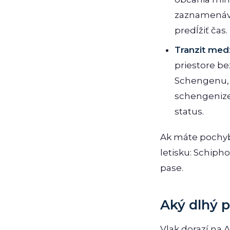
zaznamenáva
predĺžiť čas
Tranzit me
priestore be
Schengenu, 
schengenizen
status.
Ak máte pochybn
letisku: Schiph
pase.
Aký dlhý 
Vlak dorazí na 