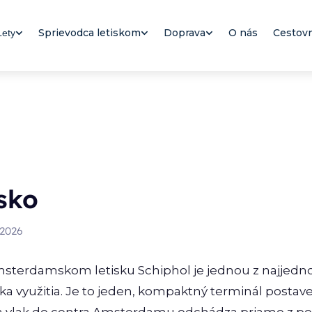
Sprievodca letiskom
Doprava
O nás
Cestovn
Lety
sko
 2026
msterdamskom letisku Schiphol je jednou z najjedn
ýka využitia. Je to jeden, kompaktný terminál postav