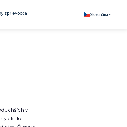
ý sprievodca
Slovenčina
oduchších v
ený okolo