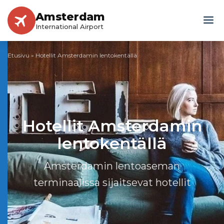
Amsterdam
International Airport
Etusivu
»
Hotellit Amsterdamin lentokentällä
Hotellit Amsterdamin
lentokentällä
Amsterdamin lentoaseman
terminaalissa sijaitsevat hotellit