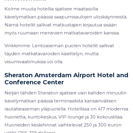
Kolme muuta hotellia sijaitsee maatasolla
kävelymatkan päässä saapumisaulojen uloskäynneistä.
Nämä hotellit sallivat matkustajien kirjautua sisään
myös ruumaan menevien matkatavaroiden kanssa.
Vinkkimme: Lentoaseman puolen hotellit sallivat
täyden matkatavaroiden käsittelyn, mutta
viisumivaatimuksia voi olla.
Sheraton Amsterdam Airport Hotel and
Conference Center
Neljän tähden Sheraton sijaitsee vain kahden minuutin
kävelymatkan päässä terminaalista kansainvälisen
rautatieaseman yläpuolella. Hotellissa on 417 modernia
huonetta, kuntokeskus, VIP-lounge ja 30 kokoustilaa.
Huoneiden keskihinnat vaihtelevat 250 ja 300 euron
välillä (266-319 dollaria).