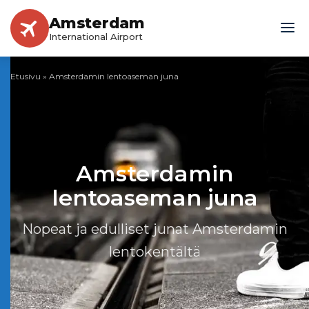
Amsterdam
International Airport
Etusivu
»
Amsterdamin lentoaseman juna
Amsterdamin
lentoaseman juna
Nopeat ja edulliset junat Amsterdamin
lentokentältä