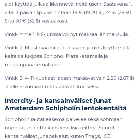
aiot käyttää julkisia liikennevälineitä usein. Saatavana 1,
2 tai 3 päivän lipuiksi hintaan 18 € (19,20 $), 24 € (25,60
$) ja 30 € (32 $) vastaavasti.
Vinkkimme 1: NS-junissa voi nyt maksaa lähimaksulla.
Vinkki 2: Muistakaa kirjautua sisään ja ulos käyttämällä
keltaisia lukijoita Schiphol Plaza -asemalla ja
määränpääasemallanne.
Vinkki 3: 4–11-vuotiaat lapset maksavat vain 2,50 (2,67 $),
ja alle 4-vuotiaat matkustavat ilmaiseksi.
Intercity- ja kansainväliset junat
Amsterdam Schipholin lentokentältä
Schipholin rautatieasema palvelee sekä kotimaan
nopeita junia että kansainvälisiä reittejä. Suuret
kansainväliset junapalvelut, kuten Thalys, ICE