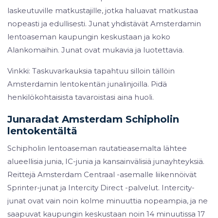
laskeutuville matkustajille, jotka haluavat matkustaa
nopeasti ja edullisesti. Junat yhdistävät Amsterdamin
lentoaseman kaupungin keskustaan ja koko
Alankomaihin. Junat ovat mukavia ja luotettavia.
Vinkki: Taskuvarkauksia tapahtuu silloin tällöin
Amsterdamin lentokentän junalinjoilla. Pidä
henkilökohtaisista tavaroistasi aina huoli.
Junaradat Amsterdam Schipholin
lentokentältä
Schipholin lentoaseman rautatieasemalta lähtee
alueellisia junia, IC-junia ja kansainvälisiä junayhteyksiä.
Reittejä Amsterdam Centraal -asemalle liikennöivät
Sprinter-junat ja Intercity Direct -palvelut. Intercity-
junat ovat vain noin kolme minuuttia nopeampia, ja ne
saapuvat kaupungin keskustaan noin 14 minuutissa 17