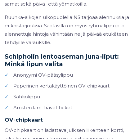
samat sekä päivä- että yömatkoilla.
Ruuhka-aikojen ulkopuolella NS tarjoaa alennuksia ja
erikoistarjouksia. Saatavilla on myös ryhmälippuja ja
alennettuja hintoja vähintään neljä päivää etukäteen
tehdyille varauksille.
Schipholin lentoaseman juna-liput:
Minkä lipun valita
✓
Anonyymi OV-pääsylippu
✓
Paperinen kertakäyttöinen OV-chipkaart
✓
Sähkölippu
✓
Amsterdam Travel Ticket
OV-chipkaart
OV-chipkaart on ladattava julkisen liikenteen kortti,
joka kelpaa junissa, busseissa, raitiovaunuissa ja