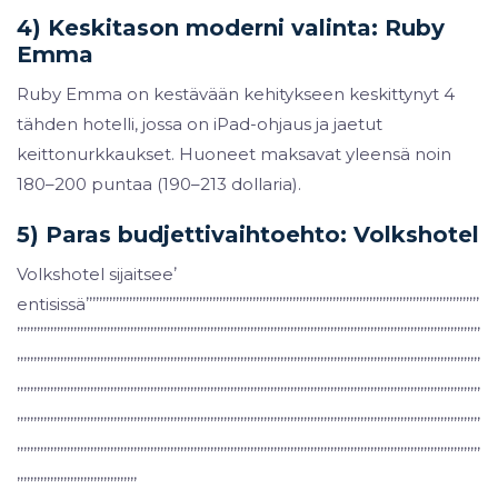
4) Keskitason moderni valinta: Ruby
Emma
Ruby Emma on kestävään kehitykseen keskittynyt 4
tähden hotelli, jossa on iPad-ohjaus ja jaetut
keittonurkkaukset. Huoneet maksavat yleensä noin
180–200 puntaa (190–213 dollaria).
5) Paras budjettivaihtoehto: Volkshotel
Volkshotel sijaitseeʼ
entisissäʼʼʼʼʼʼʼʼʼʼʼʼʼʼʼʼʼʼʼʼʼʼʼʼʼʼʼʼʼʼʼʼʼʼʼʼʼʼʼʼʼʼʼʼʼʼʼʼʼʼʼʼʼʼʼʼʼʼʼʼʼʼʼʼʼʼʼʼʼʼʼʼʼʼʼʼʼʼʼʼʼʼʼʼʼʼʼʼʼʼʼʼʼʼʼʼʼʼʼʼʼʼʼʼʼʼʼʼʼʼʼʼʼʼʼʼʼʼ
ʼʼʼʼʼʼʼʼʼʼʼʼʼʼʼʼʼʼʼʼʼʼʼʼʼʼʼʼʼʼʼʼʼʼʼʼʼʼʼʼʼʼʼʼʼʼʼʼʼʼʼʼʼʼʼʼʼʼʼʼʼʼʼʼʼʼʼʼʼʼʼʼʼʼʼʼʼʼʼʼʼʼʼʼʼʼʼʼʼʼʼʼʼʼʼʼʼʼʼʼʼʼʼʼʼʼʼʼʼʼʼʼʼʼʼʼʼʼʼʼʼʼʼʼʼʼʼʼʼʼʼʼʼʼʼʼʼʼʼ
ʼʼʼʼʼʼʼʼʼʼʼʼʼʼʼʼʼʼʼʼʼʼʼʼʼʼʼʼʼʼʼʼʼʼʼʼʼʼʼʼʼʼʼʼʼʼʼʼʼʼʼʼʼʼʼʼʼʼʼʼʼʼʼʼʼʼʼʼʼʼʼʼʼʼʼʼʼʼʼʼʼʼʼʼʼʼʼʼʼʼʼʼʼʼʼʼʼʼʼʼʼʼʼʼʼʼʼʼʼʼʼʼʼʼʼʼʼʼʼʼʼʼʼʼʼʼʼʼʼʼʼʼʼʼʼʼʼʼʼ
ʼʼʼʼʼʼʼʼʼʼʼʼʼʼʼʼʼʼʼʼʼʼʼʼʼʼʼʼʼʼʼʼʼʼʼʼʼʼʼʼʼʼʼʼʼʼʼʼʼʼʼʼʼʼʼʼʼʼʼʼʼʼʼʼʼʼʼʼʼʼʼʼʼʼʼʼʼʼʼʼʼʼʼʼʼʼʼʼʼʼʼʼʼʼʼʼʼʼʼʼʼʼʼʼʼʼʼʼʼʼʼʼʼʼʼʼʼʼʼʼʼʼʼʼʼʼʼʼʼʼʼʼʼʼʼʼʼʼʼ
ʼʼʼʼʼʼʼʼʼʼʼʼʼʼʼʼʼʼʼʼʼʼʼʼʼʼʼʼʼʼʼʼʼʼʼʼʼʼʼʼʼʼʼʼʼʼʼʼʼʼʼʼʼʼʼʼʼʼʼʼʼʼʼʼʼʼʼʼʼʼʼʼʼʼʼʼʼʼʼʼʼʼʼʼʼʼʼʼʼʼʼʼʼʼʼʼʼʼʼʼʼʼʼʼʼʼʼʼʼʼʼʼʼʼʼʼʼʼʼʼʼʼʼʼʼʼʼʼʼʼʼʼʼʼʼʼʼʼʼ
ʼʼʼʼʼʼʼʼʼʼʼʼʼʼʼʼʼʼʼʼʼʼʼʼʼʼʼʼʼʼʼʼʼʼʼʼʼʼʼʼʼʼʼʼʼʼʼʼʼʼʼʼʼʼʼʼʼʼʼʼʼʼʼʼʼʼʼʼʼʼʼʼʼʼʼʼʼʼʼʼʼʼʼʼʼʼʼʼʼʼʼʼʼʼʼʼʼʼʼʼʼʼʼʼʼʼʼʼʼʼʼʼʼʼʼʼʼʼʼʼʼʼʼʼʼʼʼʼʼʼʼʼʼʼʼʼʼʼʼ
ʼʼʼʼʼʼʼʼʼʼʼʼʼʼʼʼʼʼʼʼʼʼʼʼʼʼʼʼʼʼʼʼʼʼʼʼ