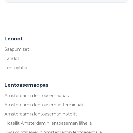
Lennot
Saapumiset
Lähdöt
Lentoyhtiöt
Lentoasemaopas
Amsterdamin lentoasemaopas
Amsterdamin lentoaseman terminaali
Amsterdamin lentoaseman hotellit
Hotellit Amsterdamin lentoaseman lähellä
Pysäköintipalvelut Amsterdamin lentoasemalla