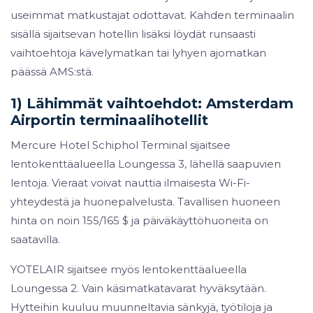
useimmat matkustajat odottavat. Kahden terminaalin
sisällä sijaitsevan hotellin lisäksi löydät runsaasti
vaihtoehtoja kävelymatkan tai lyhyen ajomatkan
päässä AMS:stä.
1) Lähimmät vaihtoehdot: Amsterdam
Airportin terminaalihotellit
Mercure Hotel Schiphol Terminal sijaitsee
lentokenttäalueella Loungessa 3, lähellä saapuvien
lentoja. Vieraat voivat nauttia ilmaisesta Wi-Fi-
yhteydestä ja huonepalvelusta. Tavallisen huoneen
hinta on noin 155/165 $ ja päiväkäyttöhuoneita on
saatavilla.
YOTELAIR sijaitsee myös lentokenttäalueella
Loungessa 2. Vain käsimatkatavarat hyväksytään.
Hytteihin kuuluu muunneltavia sänkyjä, työtiloja ja