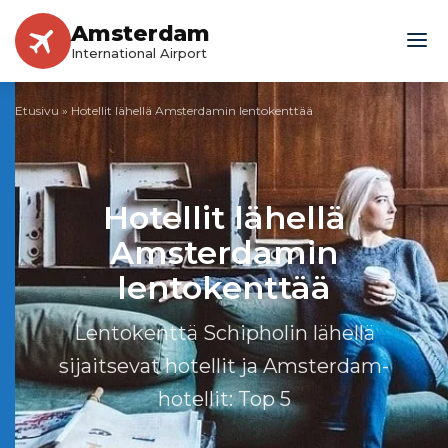
Amsterdam
International Airport
Etusivu
»
Hotellit lähellä Amsterdamin lentokenttää
Hotellit lähellä
Amsterdamin
lentokenttää
Lentokenttä Schipholin lähellä
sijaitsevat hotellit ja Amsterdam-
hotellit: Top 5