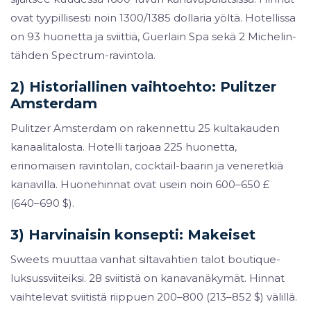
ovat tyypillisesti noin 1300/1385 dollaria yöltä. Hotellissa
on 93 huonetta ja sviittiä, Guerlain Spa sekä 2 Michelin-
tähden Spectrum-ravintola.
2) Historiallinen vaihtoehto: Pulitzer
Amsterdam
Pulitzer Amsterdam on rakennettu 25 kultakauden
kanaalitalosta. Hotelli tarjoaa 225 huonetta,
erinomaisen ravintolan, cocktail-baarin ja veneretkiä
kanavilla. Huonehinnat ovat usein noin 600–650 £
(640–690 $).
3) Harvinaisin konsepti: Makeiset
Sweets muuttaa vanhat siltavahtien talot boutique-
luksussviiteiksi. 28 sviitistä on kanavanäkymät. Hinnat
vaihtelevat sviitistä riippuen 200–800 (213–852 $) välillä.