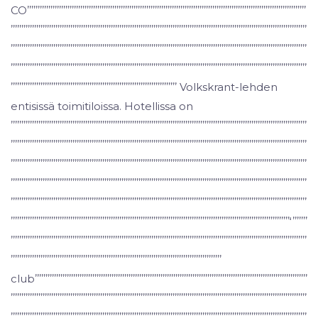
COʼʼʼʼʼʼʼʼʼʼʼʼʼʼʼʼʼʼʼʼʼʼʼʼʼʼʼʼʼʼʼʼʼʼʼʼʼʼʼʼʼʼʼʼʼʼʼʼʼʼʼʼʼʼʼʼʼʼʼʼʼʼʼʼʼʼʼʼʼʼʼʼʼʼʼʼʼʼʼʼʼʼʼʼʼʼʼʼʼʼʼʼʼʼʼʼʼʼʼʼʼʼʼʼʼʼʼʼʼʼʼʼʼʼʼʼʼʼʼʼʼʼʼʼʼʼʼʼʼʼʼ
ʼʼʼʼʼʼʼʼʼʼʼʼʼʼʼʼʼʼʼʼʼʼʼʼʼʼʼʼʼʼʼʼʼʼʼʼʼʼʼʼʼʼʼʼʼʼʼʼʼʼʼʼʼʼʼʼʼʼʼʼʼʼʼʼʼʼʼʼʼʼʼʼʼʼʼʼʼʼʼʼʼʼʼʼʼʼʼʼʼʼʼʼʼʼʼʼʼʼʼʼʼʼʼʼʼʼʼʼʼʼʼʼʼʼʼʼʼʼʼʼʼʼʼʼʼʼʼʼʼʼʼʼʼʼʼʼʼʼʼ
ʼʼʼʼʼʼʼʼʼʼʼʼʼʼʼʼʼʼʼʼʼʼʼʼʼʼʼʼʼʼʼʼʼʼʼʼʼʼʼʼʼʼʼʼʼʼʼʼʼʼʼʼʼʼʼʼʼʼʼʼʼʼʼʼʼʼʼʼʼʼʼʼʼʼʼʼʼʼʼʼʼʼʼʼʼʼʼʼʼʼʼʼʼʼʼʼʼʼʼʼʼʼʼʼʼʼʼʼʼʼʼʼʼʼʼʼʼʼʼʼʼʼʼʼʼʼʼʼʼʼʼʼʼʼʼʼʼʼʼ
ʼʼʼʼʼʼʼʼʼʼʼʼʼʼʼʼʼʼʼʼʼʼʼʼʼʼʼʼʼʼʼʼʼʼʼʼʼʼʼʼʼʼʼʼʼʼʼʼʼʼʼʼʼʼʼʼʼʼʼʼʼʼʼʼʼʼʼʼʼʼʼʼʼʼʼʼʼʼʼʼʼʼʼʼʼʼʼʼʼʼʼʼʼʼʼʼʼʼʼʼʼʼʼʼʼʼʼʼʼʼʼʼʼʼʼʼʼʼʼʼʼʼʼʼʼʼʼʼʼʼʼʼʼʼʼʼʼʼʼ
ʼʼʼʼʼʼʼʼʼʼʼʼʼʼʼʼʼʼʼʼʼʼʼʼʼʼʼʼʼʼʼʼʼʼʼʼʼʼʼʼʼʼʼʼʼʼʼʼʼʼʼʼʼʼʼʼʼʼʼʼʼʼʼʼʼʼʼʼʼʼʼʼʼʼʼʼʼʼ Volkskrant-lehden
entisissä toimitiloissa. Hotellissa on
ʼʼʼʼʼʼʼʼʼʼʼʼʼʼʼʼʼʼʼʼʼʼʼʼʼʼʼʼʼʼʼʼʼʼʼʼʼʼʼʼʼʼʼʼʼʼʼʼʼʼʼʼʼʼʼʼʼʼʼʼʼʼʼʼʼʼʼʼʼʼʼʼʼʼʼʼʼʼʼʼʼʼʼʼʼʼʼʼʼʼʼʼʼʼʼʼʼʼʼʼʼʼʼʼʼʼʼʼʼʼʼʼʼʼʼʼʼʼʼʼʼʼʼʼʼʼʼʼʼʼʼʼʼʼʼʼʼʼʼ
ʼʼʼʼʼʼʼʼʼʼʼʼʼʼʼʼʼʼʼʼʼʼʼʼʼʼʼʼʼʼʼʼʼʼʼʼʼʼʼʼʼʼʼʼʼʼʼʼʼʼʼʼʼʼʼʼʼʼʼʼʼʼʼʼʼʼʼʼʼʼʼʼʼʼʼʼʼʼʼʼʼʼʼʼʼʼʼʼʼʼʼʼʼʼʼʼʼʼʼʼʼʼʼʼʼʼʼʼʼʼʼʼʼʼʼʼʼʼʼʼʼʼʼʼʼʼʼʼʼʼʼʼʼʼʼʼʼʼʼ
ʼʼʼʼʼʼʼʼʼʼʼʼʼʼʼʼʼʼʼʼʼʼʼʼʼʼʼʼʼʼʼʼʼʼʼʼʼʼʼʼʼʼʼʼʼʼʼʼʼʼʼʼʼʼʼʼʼʼʼʼʼʼʼʼʼʼʼʼʼʼʼʼʼʼʼʼʼʼʼʼʼʼʼʼʼʼʼʼʼʼʼʼʼʼʼʼʼʼʼʼʼʼʼʼʼʼʼʼʼʼʼʼʼʼʼʼʼʼʼʼʼʼʼʼʼʼʼʼʼʼʼʼʼʼʼʼʼʼʼ
ʼʼʼʼʼʼʼʼʼʼʼʼʼʼʼʼʼʼʼʼʼʼʼʼʼʼʼʼʼʼʼʼʼʼʼʼʼʼʼʼʼʼʼʼʼʼʼʼʼʼʼʼʼʼʼʼʼʼʼʼʼʼʼʼʼʼʼʼʼʼʼʼʼʼʼʼʼʼʼʼʼʼʼʼʼʼʼʼʼʼʼʼʼʼʼʼʼʼʼʼʼʼʼʼʼʼʼʼʼʼʼʼʼʼʼʼʼʼʼʼʼʼʼʼʼʼʼʼʼʼʼʼʼʼʼʼʼʼʼ
ʼʼʼʼʼʼʼʼʼʼʼʼʼʼʼʼʼʼʼʼʼʼʼʼʼʼʼʼʼʼʼʼʼʼʼʼʼʼʼʼʼʼʼʼʼʼʼʼʼʼʼʼʼʼʼʼʼʼʼʼʼʼʼʼʼʼʼʼʼʼʼʼʼʼʼʼʼʼʼʼʼʼʼʼʼʼʼʼʼʼʼʼʼʼʼʼʼʼʼʼʼʼʼʼʼʼʼʼʼʼʼʼʼʼʼʼʼʼʼʼʼʼʼʼʼʼʼʼʼʼʼʼʼʼʼʼʼʼʼ
ʼʼʼʼʼʼʼʼʼʼʼʼʼʼʼʼʼʼʼʼʼʼʼʼʼʼʼʼʼʼʼʼʼʼʼʼʼʼʼʼʼʼʼʼʼʼʼʼʼʼʼʼʼʼʼʼʼʼʼʼʼʼʼʼʼʼʼʼʼʼʼʼʼʼʼʼʼʼʼʼʼʼʼʼʼʼʼʼʼʼʼʼʼʼʼʼʼʼʼʼʼʼʼʼʼʼʼʼʼʼʼʼʼʼʼʼʼʼʼʼʼʼʼʼʼʼʼʼʼʼʼʻʼʼʼʼʼʼʼ
ʼʼʼʼʼʼʼʼʼʼʼʼʼʼʼʼʼʼʼʼʼʼʼʼʼʼʼʼʼʼʼʼʼʼʼʼʼʼʼʼʼʼʼʼʼʼʼʼʼʼʼʼʼʼʼʼʼʼʼʼʼʼʼʼʼʼʼʼʼʼʼʼʼʼʼʼʼʼʼʼʼʼʼʼʼʼʼʼʼʼʼʼʼʼʼʼʼʼʼʼʼʼʼʼʼʼʼʼʼʼʼʼʼʼʼʼʼʼʼʼʼʼʼʼʼʼʼʼʼʼʼʼʼʼʼʼʼʼʼ
ʼʼʼʼʼʼʼʼʼʼʼʼʼʼʼʼʼʼʼʼʼʼʼʼʼʼʼʼʼʼʼʼʼʼʼʼʼʼʼʼʼʼʼʼʼʼʼʼʼʼʼʼʼʼʼʼʼʼʼʼʼʼʼʼʼʼʼʼʼʼʼʼʼʼʼʼʼʼʼʼʼʼʼʼʼʼʼʼʼʼʼʼʼʼʼʼʼʼʼ
clubʼʼʼʼʼʼʼʼʼʼʼʼʼʼʼʼʼʼʼʼʼʼʼʼʼʼʼʼʼʼʼʼʼʼʼʼʼʼʼʼʼʼʼʼʼʼʼʼʼʼʼʼʼʼʼʼʼʼʼʼʼʼʼʼʼʼʼʼʼʼʼʼʼʼʼʼʼʼʼʼʼʼʼʼʼʼʼʼʼʼʼʼʼʼʼʼʼʼʼʼʼʼʼʼʼʼʼʼʼʼʼʼʼʼʼʼʼʼʼʼʼʼʼʼʼʼʼʼ
ʼʼʼʼʼʼʼʼʼʼʼʼʼʼʼʼʼʼʼʼʼʼʼʼʼʼʼʼʼʼʼʼʼʼʼʼʼʼʼʼʼʼʼʼʼʼʼʼʼʼʼʼʼʼʼʼʼʼʼʼʼʼʼʼʼʼʼʼʼʼʼʼʼʼʼʼʼʼʼʼʼʼʼʼʼʼʼʼʼʼʼʼʼʼʼʼʼʼʼʼʼʼʼʼʼʼʼʼʼʼʼʼʼʼʼʼʼʼʼʼʼʼʼʼʼʼʼʼʼʼʼʼʼʼʼʼʼʼʼ
ʼʼʼʼʼʼʼʼʼʼʼʼʼʼʼʼʼʼʼʼʼʼʼʼʼʼʼʼʼʼʼʼʼʼʼʼʼʼʼʼʼʼʼʼʼʼʼʼʼʼʼʼʼʼʼʼʼʼʼʼʼʼʼʼʼʼʼʼʼʼʼʼʼʼʼʼʼʼʼʼʼʼʼʼʼʼʼʼʼʼʼʼʼʼʼʼʼʼʼʼʼʼʼʼʼʼʼʼʼʼʼʼʼʼʼʼʼʼʼʼʼʼʼʼʼʼʼʼʼʼʼʼʼʼʼʼʼʼʼ