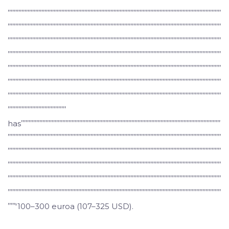
ʼʼʼʼʼʼʼʼʼʼʼʼʼʼʼʼʼʼʼʼʼʼʼʼʼʼʼʼʼʼʼʼʼʼʼʼʼʼʼʼʼʼʼʼʼʼʼʼʼʼʼʼʼʼʼʼʼʼʼʼʼʼʼʼʼʼʼʼʼʼʼʼʼʼʼʼʼʼʼʼʼʼʼʼʼʼʼʼʼʼʼʼʼʼʼʼʼʼʼʼʼʼʼʼʼʼʼʼʼʼʼʼʼʼʼʼʼʼʼʼʼʼʼʼʼʼʼʼʼʼʼʼʼʼʼʼʼʼʼ
ʼʼʼʼʼʼʼʼʼʼʼʼʼʼʼʼʼʼʼʼʼʼʼʼʼʼʼʼʼʼʼʼʼʼʼʼʼʼʼʼʼʼʼʼʼʼʼʼʼʼʼʼʼʼʼʼʼʼʼʼʼʼʼʼʼʼʼʼʼʼʼʼʼʼʼʼʼʼʼʼʼʼʼʼʼʼʼʼʼʼʼʼʼʼʼʼʼʼʼʼʼʼʼʼʼʼʼʼʼʼʼʼʼʼʼʼʼʼʼʼʼʼʼʼʼʼʼʼʼʼʼʼʼʼʼʼʼʼʼ
ʼʼʼʼʼʼʼʼʼʼʼʼʼʼʼʼʼʼʼʼʼʼʼʼʼʼʼʼʼʼʼʼʼʼʼʼʼʼʼʼʼʼʼʼʼʼʼʼʼʼʼʼʼʼʼʼʼʼʼʼʼʼʼʼʼʼʼʼʼʼʼʼʼʼʼʼʼʼʼʼʼʼʼʼʼʼʼʼʼʼʼʼʼʼʼʼʼʼʼʼʼʼʼʼʼʼʼʼʼʼʼʼʼʼʼʼʼʼʼʼʼʼʼʼʼʼʼʼʼʼʼʼʼʼʼʼʼʼʼ
ʼʼʼʼʼʼʼʼʼʼʼʼʼʼʼʼʼʼʼʼʼʼʼʼʼʼʼʼʼʼʼʼʼʼʼʼʼʼʼʼʼʼʼʼʼʼʼʼʼʼʼʼʼʼʼʼʼʼʼʼʼʼʼʼʼʼʼʼʼʼʼʼʼʼʼʼʼʼʼʼʼʼʼʼʼʼʼʼʼʼʼʼʼʼʼʼʼʼʼʼʼʼʼʼʼʼʼʼʼʼʼʼʼʼʼʼʼʼʼʼʼʼʼʼʼʼʼʼʼʼʼʼʼʼʼʼʼʼʼ
ʼʼʼʼʼʼʼʼʼʼʼʼʼʼʼʼʼʼʼʼʼʼʼʼʼʼʼʼʼʼʼʼʼʼʼʼʼʼʼʼʼʼʼʼʼʼʼʼʼʼʼʼʼʼʼʼʼʼʼʼʼʼʼʼʼʼʼʼʼʼʼʼʼʼʼʼʼʼʼʼʼʼʼʼʼʼʼʼʼʼʼʼʼʼʼʼʼʼʼʼʼʼʼʼʼʼʼʼʼʼʼʼʼʼʼʼʼʼʼʼʼʼʼʼʼʼʼʼʼʼʼʼʼʼʼʼʼʼʼ
ʼʼʼʼʼʼʼʼʼʼʼʼʼʼʼʼʼʼʼʼʼʼʼʼʼʼʼʼʼʼʼʼʼʼʼʼʼʼʼʼʼʼʼʼʼʼʼʼʼʼʼʼʼʼʼʼʼʼʼʼʼʼʼʼʼʼʼʼʼʼʼʼʼʼʼʼʼʼʼʼʼʼʼʼʼʼʼʼʼʼʼʼʼʼʼʼʼʼʼʼʼʼʼʼʼʼʼʼʼʼʼʼʼʼʼʼʼʼʼʼʼʼʼʼʼʼʼʼʼʼʼʼʼʼʼʼʼʼʼ
ʼʼʼʼʼʼʼʼʼʼʼʼʼʼʼʼʼʼʼʼʼʼʼʼʼʼʼʼʼʼʼʼʼʼʼʼʼʼʼʼʼʼʼʼʼʼʼʼʼʼʼʼʼʼʼʼʼʼʼʼʼʼʼʼʼʼʼʼʼʼʼʼʼʼʼʼʼʼʼʼʼʼʼʼʼʼʼʼʼʼʼʼʼʼʼʼʼʼʼʼʼʼʼʼʼʼʼʼʼʼʼʼʼʼʼʼʼʼʼʼʼʼʼʼʼʼʼʼʼʼʼʼʼʼʼʼʼʼʼ
ʼʼʼʼʼʼʼʼʼʼʼʼʼʼʼʼʼʼʼʼʼʼʼʼʼʼʼʼʼʼʼʼʼʼʼʼʼʼ
hasʼʼʼʼʼʼʼʼʼʼʼʼʼʼʼʼʼʼʼʼʼʼʼʼʼʼʼʼʼʼʼʼʼʼʼʼʼʼʼʼʼʼʼʼʼʼʼʼʼʼʼʼʼʼʼʼʼʼʼʼʼʼʼʼʼʼʼʼʼʼʼʼʼʼʼʼʼʼʼʼʼʼʼʼʼʼʼʼʼʼʼʼʼʼʼʼʼʼʼʼʼʼʼʼʼʼʼʼʼʼʼʼʼʼʼʼʼʼʼʼʼʼʼʼʼʼʼʼʼʼ
ʼʼʼʼʼʼʼʼʼʼʼʼʼʼʼʼʼʼʼʼʼʼʼʼʼʼʼʼʼʼʼʼʼʼʼʼʼʼʼʼʼʼʼʼʼʼʼʼʼʼʼʼʼʼʼʼʼʼʼʼʼʼʼʼʼʼʼʼʼʼʼʼʼʼʼʼʼʼʼʼʼʼʼʼʼʼʼʼʼʼʼʼʼʼʼʼʼʼʼʼʼʼʼʼʼʼʼʼʼʼʼʼʼʼʼʼʼʼʼʼʼʼʼʼʼʼʼʼʼʼʼʼʼʼʼʼʼʼʼ
ʼʼʼʼʼʼʼʼʼʼʼʼʼʼʼʼʼʼʼʼʼʼʼʼʼʼʼʼʼʼʼʼʼʼʼʼʼʼʼʼʼʼʼʼʼʼʼʼʼʼʼʼʼʼʼʼʼʼʼʼʼʼʼʼʼʼʼʼʼʼʼʼʼʼʼʼʼʼʼʼʼʼʼʼʼʼʼʼʼʼʼʼʼʼʼʼʼʼʼʼʼʼʼʼʼʼʼʼʼʼʼʼʼʼʼʼʼʼʼʼʼʼʼʼʼʼʼʼʼʼʼʼʼʼʼʼʼʼʼ
ʼʼʼʼʼʼʼʼʼʼʼʼʼʼʼʼʼʼʼʼʼʼʼʼʼʼʼʼʼʼʼʼʼʼʼʼʼʼʼʼʼʼʼʼʼʼʼʼʼʼʼʼʼʼʼʼʼʼʼʼʼʼʼʼʼʼʼʼʼʼʼʼʼʼʼʼʼʼʼʼʼʼʼʼʼʼʼʼʼʼʼʼʼʼʼʼʼʼʼʼʼʼʼʼʼʼʼʼʼʼʼʼʼʼʼʼʼʼʼʼʼʼʼʼʼʼʼʼʼʼʼʼʼʼʼʼʼʼʼ
ʼʼʼʼʼʼʼʼʼʼʼʼʼʼʼʼʼʼʼʼʼʼʼʼʼʼʼʼʼʼʼʼʼʼʼʼʼʼʼʼʼʼʼʼʼʼʼʼʼʼʼʼʼʼʼʼʼʼʼʼʼʼʼʼʼʼʼʼʼʼʼʼʼʼʼʼʼʼʼʼʼʼʼʼʼʼʼʼʼʼʼʼʼʼʼʼʼʼʼʼʼʼʼʼʼʼʼʼʼʼʼʼʼʼʼʼʼʼʼʼʼʼʼʼʼʼʼʼʼʼʼʼʼʼʼʼʼʼʼ
ʼʼʼʼʼʼʼʼʼʼʼʼʼʼʼʼʼʼʼʼʼʼʼʼʼʼʼʼʼʼʼʼʼʼʼʼʼʼʼʼʼʼʼʼʼʼʼʼʼʼʼʼʼʼʼʼʼʼʼʼʼʼʼʼʼʼʼʼʼʼʼʼʼʼʼʼʼʼʼʼʼʼʼʼʼʼʼʼʼʼʼʼʼʼʼʼʼʼʼʼʼʼʼʼʼʼʼʼʼʼʼʼʼʼʼʼʼʼʼʼʼʼʼʼʼʼʼʼʼʼʼʼʼʼʼʼʼʼʼ
ʼʼʼʼʼ′100–300 euroa (107–325 USD).