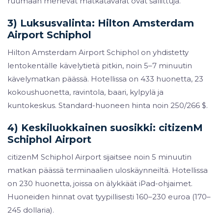
ruumaan menevät matkatavarat ovat sallittuja.
3) Luksusvalinta: Hilton Amsterdam
Airport Schiphol
Hilton Amsterdam Airport Schiphol on yhdistetty
lentokentälle kävelytietä pitkin, noin 5–7 minuutin
kävelymatkan päässä. Hotellissa on 433 huonetta, 23
kokoushuonetta, ravintola, baari, kylpylä ja
kuntokeskus. Standard-huoneen hinta noin 250/266 $.
4) Keskiluokkainen suosikki: citizenM
Schiphol Airport
citizenM Schiphol Airport sijaitsee noin 5 minuutin
matkan päässä terminaalien uloskäynneiltä. Hotellissa
on 230 huonetta, joissa on älykkäät iPad-ohjaimet.
Huoneiden hinnat ovat tyypillisesti 160–230 euroa (170–
245 dollaria).