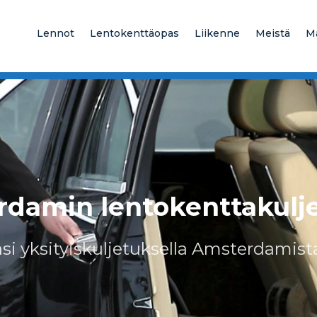
Lennot
Lentokenttäopas
Liikenne
Meistä
M
damin lentokenttakulj
si yksityiskuljetuksella Amsterdamist