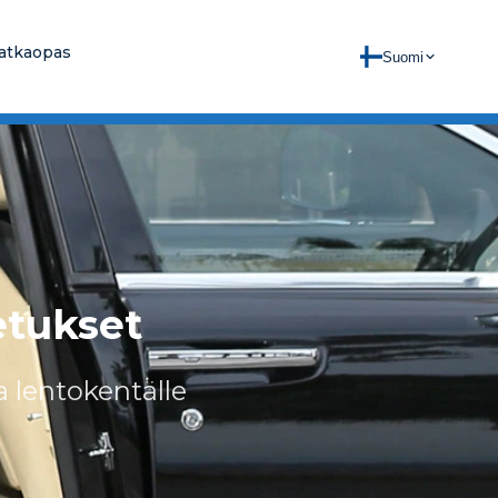
atkaopas
Suomi
etukset
a lentokentälle