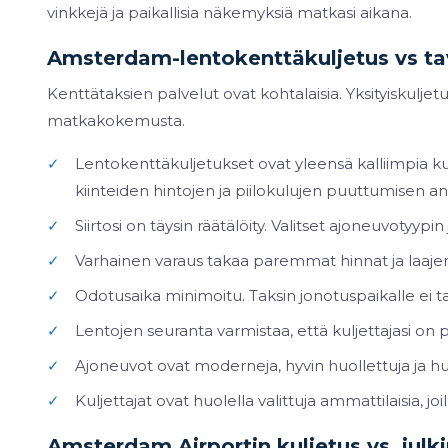
vinkkejä ja paikallisia näkemyksiä matkasi aikana.
Amsterdam-lentokenttäkuljetus vs tav
Kenttätaksien palvelut ovat kohtalaisia. Yksityiskulje
matkakokemusta.
✓
Lentokenttäkuljetukset ovat yleensä kalliimpia ku
kiinteiden hintojen ja piilokulujen puuttumisen an
✓
Siirtosi on täysin räätälöity. Valitset ajoneuvotyypin
✓
Varhainen varaus takaa paremmat hinnat ja laaj
✓
Odotusaika minimoitu. Taksin jonotuspaikalle ei ta
✓
Lentojen seuranta varmistaa, että kuljettajasi on pai
✓
Ajoneuvot ovat moderneja, hyvin huollettuja ja h
✓
Kuljettajat ovat huolella valittuja ammattilaisia, jo
Amsterdam Airportin kuljetus vs. julki