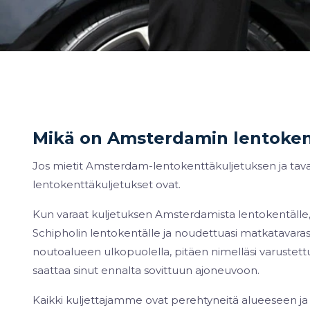
Mikä on Amsterdamin lentoken
Jos mietit Amsterdam-lentokenttäkuljetuksen ja taval
lentokenttäkuljetukset ovat.
Kun varaat kuljetuksen Amsterdamista lentokentälle, 
Schipholin lentokentälle ja noudettuasi matkatavarasi
noutoalueen ulkopuolella, pitäen nimelläsi varustettu
saattaa sinut ennalta sovittuun ajoneuvoon.
Kaikki kuljettajamme ovat perehtyneitä alueeseen ja 