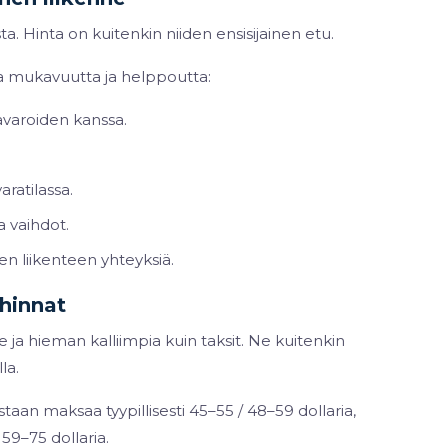
a. Hinta on kuitenkin niiden ensisijainen etu.
sta mukavuutta ja helppoutta:
tavaroiden kanssa.
aratilassa.
a vaihdot.
sen liikenteen yhteyksiä.
hinnat
ne ja hieman kalliimpia kuin taksit. Ne kuitenkin
la.
an maksaa tyypillisesti 45–55 / 48–59 dollaria,
59–75 dollaria.