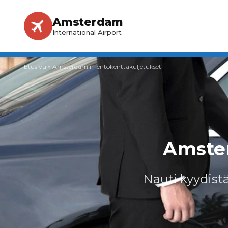
Amsterdam
International Airport
Etusivu
»
Amsterdamin lentokenttakuljetukset
Amster
Nauti kyydistä