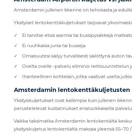
Amsterdamin julkinen liikenne on tehokasta ja edullist
Yksityiset lentokenttäkuljetukset tarjoavat ylivoimai
✓
Ei tarvitse etsiä asemia tai bussipysäkkejä matka
✓
Ei ruuhkaisia junia tai busseja.
✓
Omaisuutesi säilyy turvallisesti säilöttynä auton tav
✓
Ovelta ovelle -palvelu eliminoi reittisuunnittelun j
✓
Ihanteellinen kohteisiin, jotka vaativat useita julki
Amsterdamin lentokenttäkuljetusten 
Yksityiskuljetukset ovat kalliimpia kuin julkinen liiken
perustelelevat kustannukset ensiluokkaisella palvelul
Vaikka taksimatka Amsterdamin lentokentältä keskusta
yksityiskuljetus lentokentältä maksaa yleensä 55–70 / 