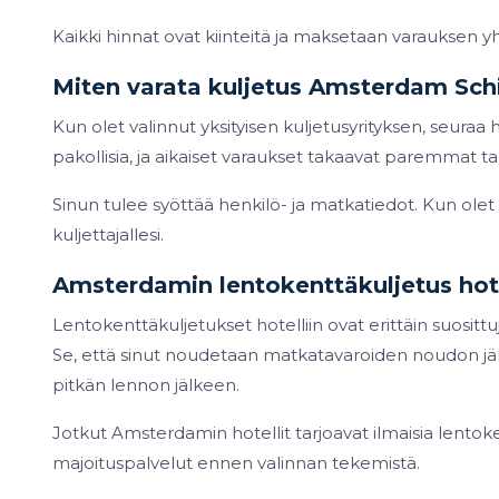
Kaikki hinnat ovat kiinteitä ja maksetaan varauksen yhte
Miten varata kuljetus Amsterdam Schi
Kun olet valinnut yksityisen kuljetusyrityksen, seura
pakollisia, ja aikaiset varaukset takaavat paremmat ta
Sinun tulee syöttää henkilö- ja matkatiedot. Kun olet
kuljettajallesi.
Amsterdamin lentokenttäkuljetus hote
Lentokenttäkuljetukset hotelliin ovat erittäin suosit
Se, että sinut noudetaan matkatavaroiden noudon jälke
pitkän lennon jälkeen.
Jotkut Amsterdamin hotellit tarjoavat ilmaisia lentoke
majoituspalvelut ennen valinnan tekemistä.