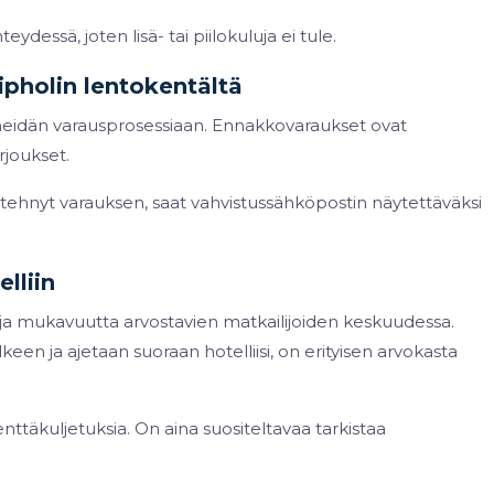
ydessä, joten lisä- tai piilokuluja ei tule.
pholin lentokentältä
a heidän varausprosessiaan. Ennakkovaraukset ovat
rjoukset.
 tehnyt varauksen, saat vahvistussähköpostin näytettäväksi
lliin
tuja mukavuutta arvostavien matkailijoiden keskuudessa.
en ja ajetaan suoraan hotelliisi, on erityisen arvokasta
nttäkuljetuksia. On aina suositeltavaa tarkistaa