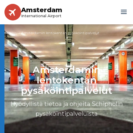
Amsterdam
International Airport
Etusivu
»
Amsterdamin lentokentän pysäköintipalvelut
Amsterdamin
lentokentän
pysäköintipalvelut
Hyödyllistä tietoa ja ohjeita Schipholin
pysäköintipalveluista