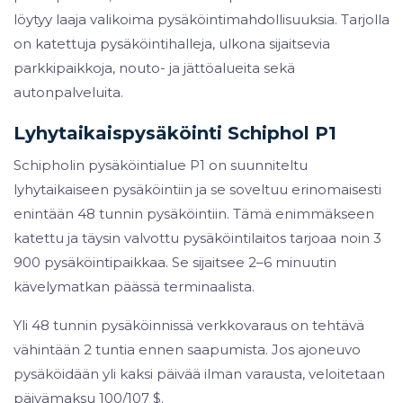
löytyy laaja valikoima pysäköintimahdollisuuksia. Tarjolla
on katettuja pysäköintihalleja, ulkona sijaitsevia
parkkipaikkoja, nouto- ja jättöalueita sekä
autonpalveluita.
Lyhytaikaispysäköinti Schiphol P1
Schipholin pysäköintialue P1 on suunniteltu
lyhytaikaiseen pysäköintiin ja se soveltuu erinomaisesti
enintään 48 tunnin pysäköintiin. Tämä enimmäkseen
katettu ja täysin valvottu pysäköintilaitos tarjoaa noin 3
900 pysäköintipaikkaa. Se sijaitsee 2–6 minuutin
kävelymatkan päässä terminaalista.
Yli 48 tunnin pysäköinnissä verkkovaraus on tehtävä
vähintään 2 tuntia ennen saapumista. Jos ajoneuvo
pysäköidään yli kaksi päivää ilman varausta, veloitetaan
päivämaksu 100/107 $.