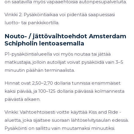
on saatavilla myös vapaaehtoisia autonpesupalveluita.
Vinkki 2: Pysäköintiaikaa voi pidentää saapuessasi
luotto- tai pankkikortilla.
Nouto- / jättövaihtoehdot Amsterdam
Schipholin lentoasemalla
P1-pysäköintialueella voi myös noutaa tai jättää
matkustajia, jolloin autoilijat voivat pysäköidä vain 3–5
minuutin päähän terminaalista.
Hinnat ovat 2,50–2,70 dollaria tunnissa ensimmäiset
kaksi päivää, ja 100–125 dollaria päivässä kolmannesta
päivästä alkaen.
Vinkki: Vaihtoehtoisesti voitte käyttää Kiss and Ride -
aluetta, joka sijaitsee suoraan lähtöselvitysaulan edessä.
Pysäköinti on sallittu vain muutamaksi minuutiksi.