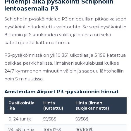
Pidempi aika pysäköinti Schipholin
lentoasemalla P3
Schipholin pysäköintialue P3 on edullisin pitkäaikaiseen
pysäköintiin tarkoitettu vaihtoehto. Se sopii pysäköintiin
8 tunnin ja 6 kuukauden välillä, ja alueita on sekä
katettuja että kattamattomia.
P3-pysäköinnissä on yli 10 351 ulkotilaa ja 5 158 katettua
paikkaa parkkihallissa. Ilmainen sukkulabussi kulkee
24/7 kymmenen minuutin välein ja saapuu lähtöhalliin
noin 5 minuutissa.
Amsterdam Airport P3 -pysäköinnin hinnat
Pysäköintia
Hinta
Hinta (ilman
ika
(Katettu)
suojakannetta)
0–24 tuntia
55/58$
55/58$
24–48 tuntia
100/125$
90/100$