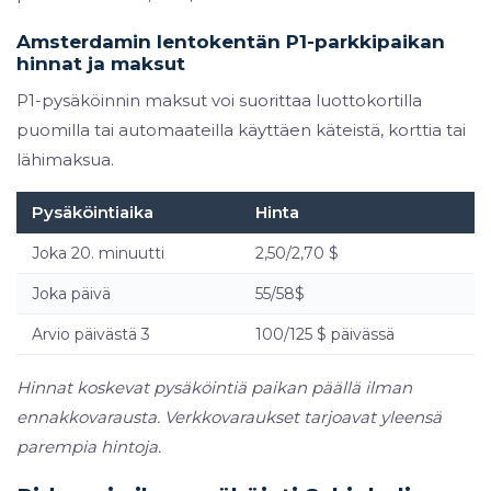
Amsterdamin lentokentän P1-parkkipaikan
hinnat ja maksut
P1-pysäköinnin maksut voi suorittaa luottokortilla
puomilla tai automaateilla käyttäen käteistä, korttia tai
lähimaksua.
Pysäköintiaika
Hinta
Joka 20. minuutti
2,50/2,70 $
Joka päivä
55/58$
Arvio päivästä 3
100/125 $ päivässä
Hinnat koskevat pysäköintiä paikan päällä ilman
ennakkovarausta. Verkkovaraukset tarjoavat yleensä
parempia hintoja.