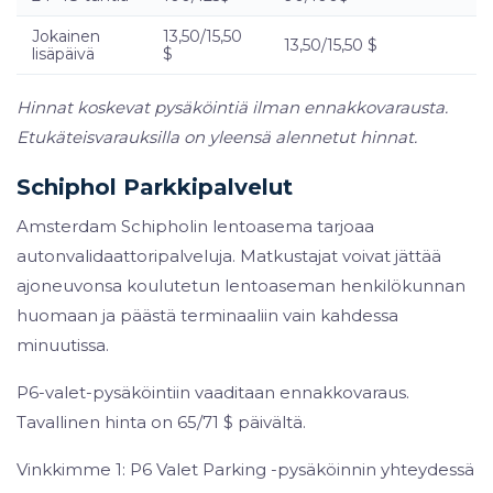
Jokainen
13,50/15,50
13,50/15,50 $
lisäpäivä
$
Hinnat koskevat pysäköintiä ilman ennakkovarausta.
Etukäteisvarauksilla on yleensä alennetut hinnat.
Schiphol Parkkipalvelut
Amsterdam Schipholin lentoasema tarjoaa
autonvalidaattoripalveluja. Matkustajat voivat jättää
ajoneuvonsa koulutetun lentoaseman henkilökunnan
huomaan ja päästä terminaaliin vain kahdessa
minuutissa.
P6-valet-pysäköintiin vaaditaan ennakkovaraus.
Tavallinen hinta on 65/71 $ päivältä.
Vinkkimme 1: P6 Valet Parking -pysäköinnin yhteydessä